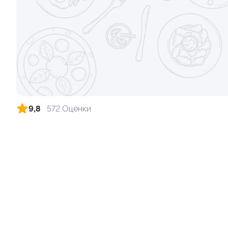
Ролл с креветкой и сыром
Ролл с огу
140 гр
130 гр
299 ₽
9,8
572 Оценки
9.0
8.3