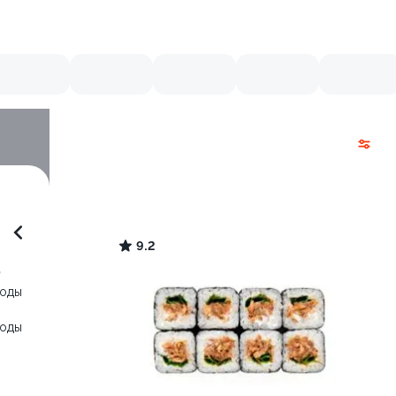
9.2
0
воды
воды