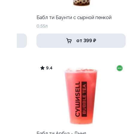
к
Бабл ти Баунти с сырной пенкой
0,55л
от 399 ₽
9.4
пенкой
Бабл ти Арбуз - Дыня