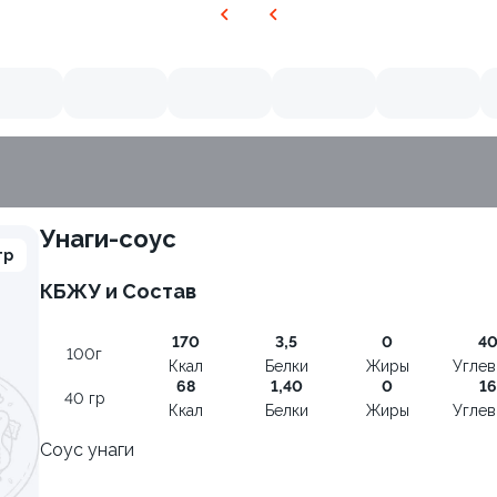
Унаги-соус
гр
КБЖУ и Состав
9
170
3,5
0
4
100г
Ккал
Белки
Жиры
Угле
68
1,40
0
16
40 гр
Ккал
Белки
Жиры
Угле
Соус унаги