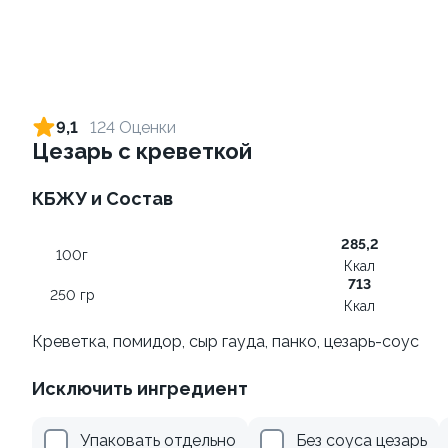
Ролл с креветкой и сыром
Ролл с огурцом
140 гр
130 гр
9,1
124 Оценки
Цезарь с креветкой
299 ₽
179 ₽
КБЖУ и Состав
9
9.2
285,2
100г
Ккал
713
250 гр
Ккал
Креветка, помидор, сыр гауда, панко, цезарь-соус
Ролл с лососем
Ролл с лососем терияки и
Исключить ингредиент
зеленым луком
130 гр
130 гр
Упаковать отдельно
Без соуса цезарь