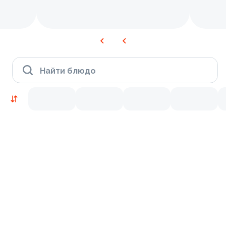
Найти блюдо
Новинки
Лосось
Курица
Тунец
Креветки
9.2
9.7