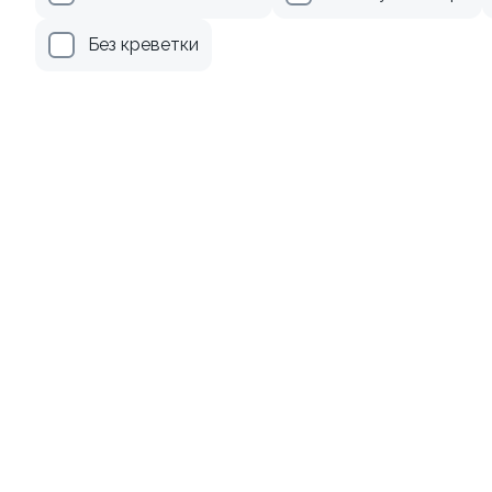
499 ₽
279 ₽
Без креветки
9.0
8.3
Ролл с креветкой и
Ролл с лососем и зеленым
авокадо
луком
135 гр
130 гр
345 ₽
499 ₽