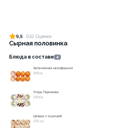
Ролл с огурцом
Ролл с лососем терияки и
зеленым луком
130 гр
9,5
932 Оценки
130 гр
Сырная половинка
205 ₽
309 ₽
Блюда в составе
4
Запеченная калифорния
9.4
9.2
295гр
Угорь Пармезан
230гр
Ролл с креветкой и
Ролл с креветкой и сыром
Цезарь с курицей
авокадо
140 гр
270 гр
135 гр