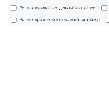
Роллы с курицей в отдельный контейнер
Роллы с креветкой в отдельный контейнер
Ролл с лососем
130 гр
555 ₽
Акции
Лосось
Курица
Тунец
Креветки
9.1