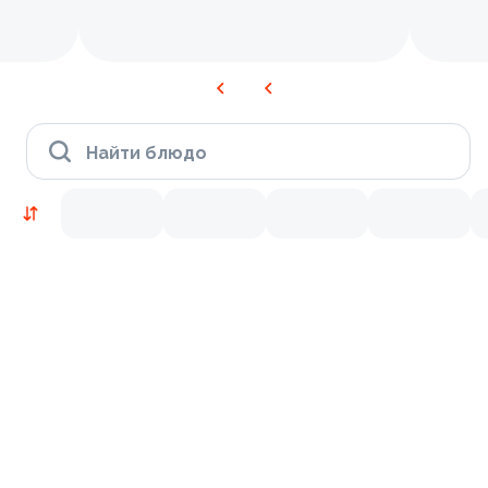
Найти блюдо
Новинки
Лосось
Курица
Тунец
Креветки
9.8
10