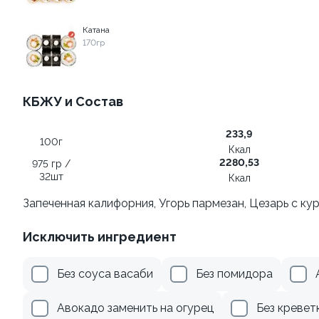
Катана
379 ₽
345 ₽
170гр
8.7
КБЖУ и Состав
233,9
100г
Ккал
2280,53
975 гр /
32шт
Ккал
Ролл с лососем и зеленым
Ролл с авокадо
луком
Запеченная калифорния, Угорь пармезан, Цезарь с ку
120 гр
130 гр
Исключить ингредиент
555 ₽
265 ₽
Без соуса васаби
Без помидора
Авокадо заменить на огурец
Без кревет