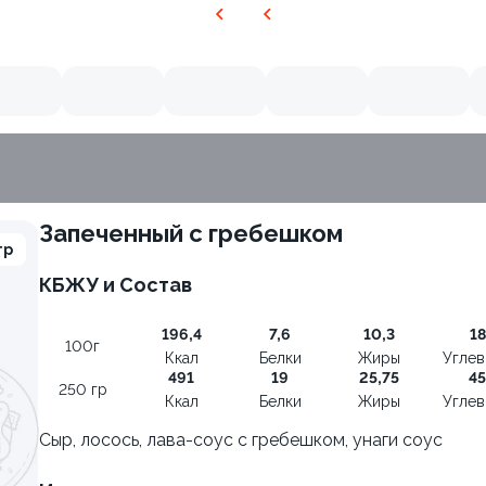
Запеченный с гребешком
гр
КБЖУ и Состав
196,4
7,6
10,3
18
100г
Ккал
Белки
Жиры
Угле
491
19
25,75
45
250 гр
Ккал
Белки
Жиры
Угле
Сыр, лосось, лава-соус с гребешком, унаги соус