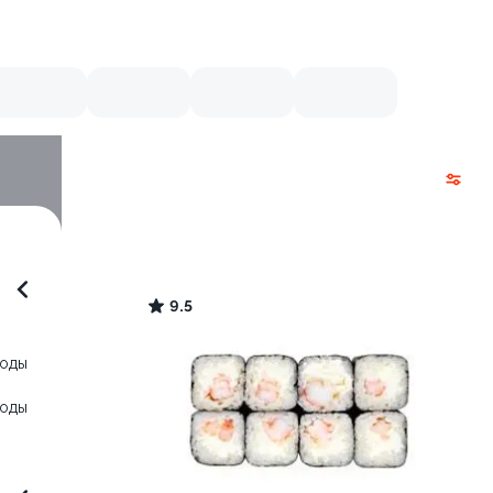
9.5
воды
воды