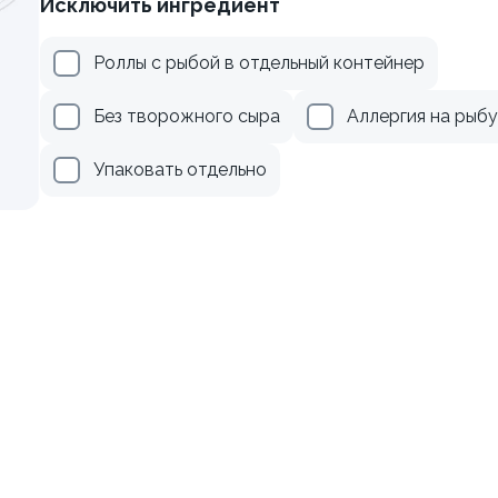
Исключить ингредиент
осем терияки и зеленым
Ролл с креветкой и авока
Роллы с рыбой в отдельный контейнер
135 гр
Без творожного сыра
Аллергия на рыбу
309 ₽
379 ₽
Упаковать отдельно