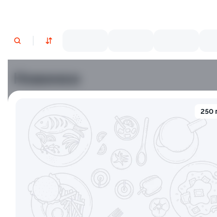
Новинки
Лосось
Курица
Тунец
Креветки
250 