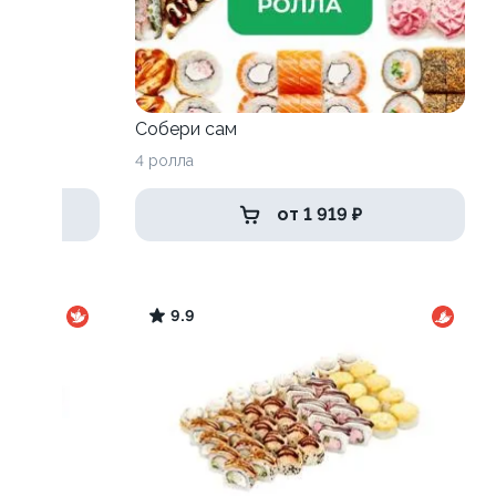
Собери сам
4 ролла
от 1 919 ₽
9.9