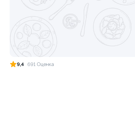
Ролл с огурцом
Ролл с лос
луком
130 гр
130 гр
205 ₽
9,4
691 Оценка