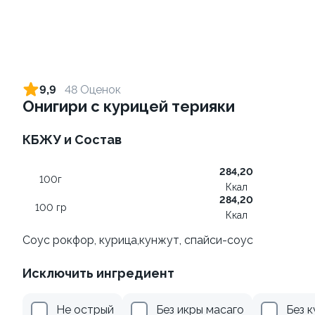
Ролл с огурцом
Ролл с лососем терияки и
зеленым луком
130 гр
9,9
48 Оценок
130 гр
Онигири с курицей терияки
205 ₽
309 ₽
КБЖУ и Состав
284,20
9.2
9.4
100г
Ккал
284,20
100 гр
Ккал
Соус рокфор, курица,кунжут, спайси-соус
Исключить ингредиент
Ролл с креветкой и сыром
Ролл с креветкой и
авокадо
140 гр
Не острый
Без икры масаго
Без 
135 гр