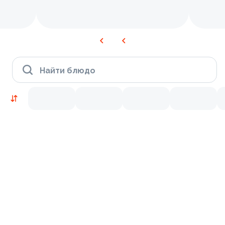
Найти блюдо
Новинки
Лосось
Курица
Тунец
Креветки
9.8
10