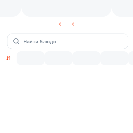
Найти блюдо
Новинки
Лосось
Курица
Тунец
Креветки
9.7
9.2