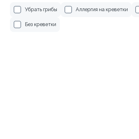
Убрать грибы
Аллергия на креветки
345 ₽
379 ₽
Без креветки
8.3
Ролл с лососем и зеленым
Ролл с авокадо
луком
120 гр
130 гр
555 ₽
265 ₽
9