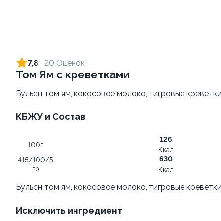
Ролл с огурцом
Ролл с лососем терияки и
зеленым луком
130 гр
7,8
20 Оценок
130 гр
Том Ям с креветками
205 ₽
309 ₽
Бульон том ям, кокосовое молоко, тигровые креветки
КБЖУ и Состав
9.2
9.0
126
100г
Ккал
630
415/100/5
гр
Ккал
Бульон том ям, кокосовое молоко, тигровые креветки
Ролл с креветкой и сыром
Ролл с креветкой и
авокадо
140 гр
Исключить ингредиент
135 гр