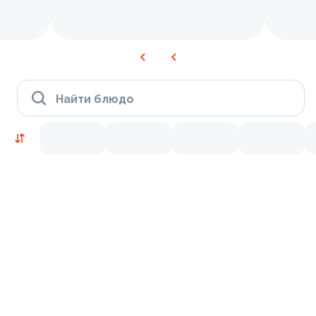
Найти блюдо
Новинки
Лосось
Курица
Тунец
Креветки