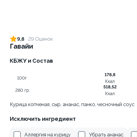
Ролл с лососем и зеленым
Ролл с лососем терияки и
луком
зеленым луком
9,8
29 Оценок
130 гр
130 гр
Гавайи
555 ₽
309 ₽
КБЖУ и Состав
178,8
100г
Ккал
518,52
280 гр
Ккал
Курица копченая, сыр, ананас, панко, чесночный соус
Исключить ингредиент
Ролл с креветкой и
Ролл с лососем
авокадо
130 гр
Аллергия на курицу
Убрать ананас
135 гр