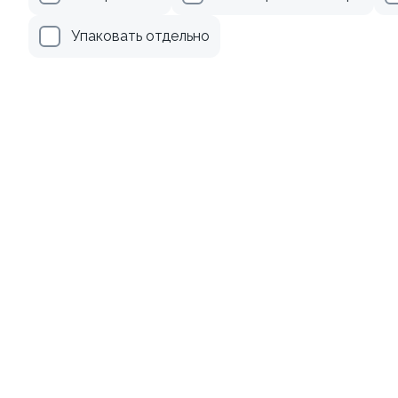
345 ₽
499 ₽
Упаковать отдельно
Ролл с огурцом
Ролл с лососем терияки и
зеленым луком
130 гр
130 гр
179 ₽
279 ₽