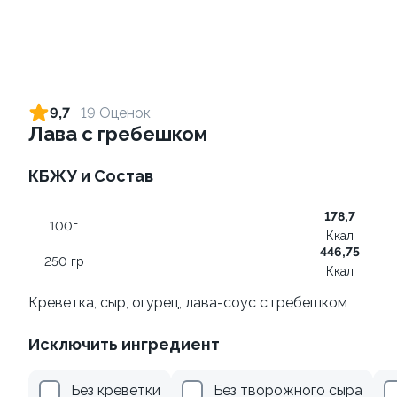
Ролл с лососем
Ролл с креветкой и сыром
130 гр
140 гр
9,7
19 Оценок
Лава с гребешком
499 ₽
299 ₽
КБЖУ и Состав
178,7
100г
Ккал
446,75
250 гр
Ккал
Креветка, сыр, огурец, лава-соус с гребешком
Ролл с креветкой и
Ролл с лососем и зеленым
Исключить ингредиент
авокадо
луком
135 гр
130 гр
Без креветки
Без творожного сыра