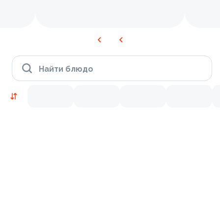
Найти блюдо
Новинки
Лосось
Курица
Тунец
Креветки