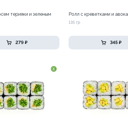
осем терияки и зеленым
Ролл с креветками и авок
135 гр
279 ₽
345 ₽