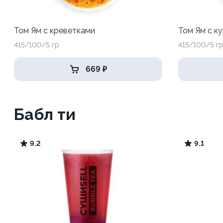
Том Ям с креветками
Том Ям с к
415/100/5 гр
415/100/5 г
669 ₽
Бабл ти
9.2
9.1