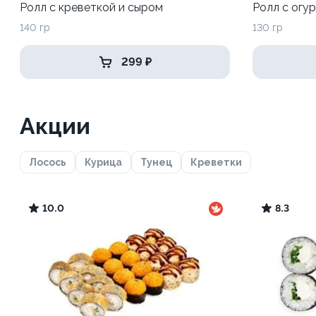
Ролл с креветкой и сыром
Ролл с огу
140 гр
130 гр
299 ₽
Акции
Лосось
Курица
Тунец
Креветки
10.0
8.3