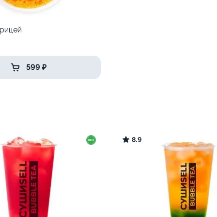
урицей
р
599 ₽
8.9