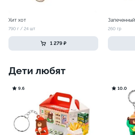
Хит хот
Запеченный
790 г / 24 шт
260 гр
1 279 ₽
Дети любят
9.6
10.0