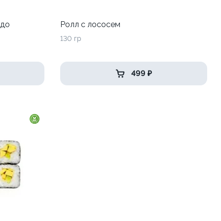
адо
Ролл с лососем
130 гр
499 ₽