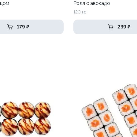
рцом
Ролл с авокадо
120 гр
179 ₽
239 ₽