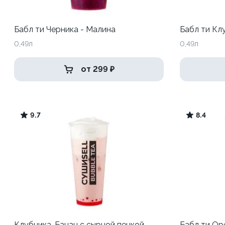
Бабл ти Черника - Малина
Бабл ти Кл
0,49л
0,49л
от 299 ₽
9.7
8.4
Клубника-Банан с сырной пенкой
Бабл ти Ор