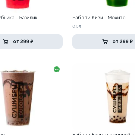
убника - Базилик
Бабл ти Киви - Мохито
0,5л
от 299 ₽
от 299 ₽
ео
Бабл ти Баунти с сырной 