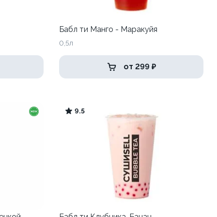
Бабл ти Манго - Маракуйя
0,5л
от 299 ₽
9.5
пенкой
Бабл ти Клубника-Банан