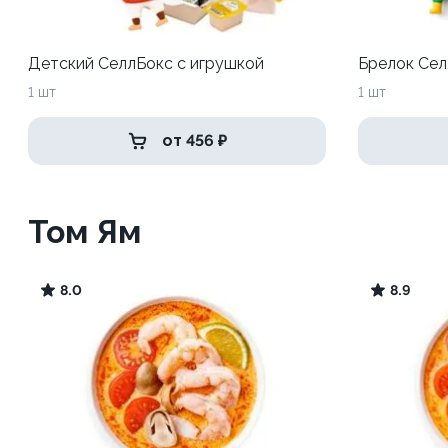
Детский СеллБокс с игрушкой
Брелок Сел
1 шт
1 шт
от 456 ₽
Том Ям
8.0
8.9