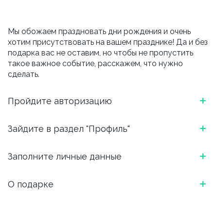
Мы обожаем праздновать дни рождения и очень
хотим присутствовать на вашем празднике! Да и без
подарка вас не оставим, но чтобы не пропустить
такое важное событие, расскажем, что нужно
сделать.
Пройдите авторизацию
*Скриншот, как выглядит блок в приложении
Зайдите в раздел "Профиль"
ОТКРОЙТЕ ПРИЛОЖЕНИЕ И АВТОРИЗИРУЙТЕСЬ:
*Скриншот, как выглядит блок в приложении
Заполните личные данные
ВВЕДИТЕ НОМЕР ТЕЛЕФОНА И ВЫБЕРИТЕ
УДОБНЫЙ СПОСОБ ПОДТВЕРЖДЕНИЯ (БОТ
ЧТОБЫ ПЕРЕЙТИ В ПРОФИЛЬ, НАЖМИТЕ НА ТРИ
ТЕЛЕГРАМ ИЛИ ЗВОНОК)
Напишите, как Вас зовут, укажите email. И вишенка
О подарке
ЧЕРТОЧКИ В ЛЕВОМ ВЕРХНЕМ УГЛУ.
на торте, для чего вы сюда перешли.
*Скриншот, как выглядит блок в приложении
В день рождения мы подарим скидку 15% на
Обязательно указываем дату, месяц и год рождения.
самовывоз и 10% на доставку.
Важно, внести дату рождения можно
только один