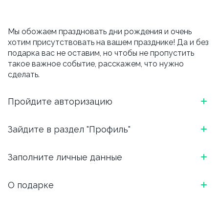
Мы обожаем праздновать дни рождения и очень
хотим присутствовать на вашем празднике! Да и без
подарка вас не оставим, но чтобы не пропустить
такое важное событие, расскажем, что нужно
сделать.
Пройдите авторизацию
*Скриншот, как выглядит блок в приложении
Зайдите в раздел "Профиль"
ОТКРОЙТЕ ПРИЛОЖЕНИЕ И АВТОРИЗИРУЙТЕСЬ:
*Скриншот, как выглядит блок в приложении
Заполните личные данные
ВВЕДИТЕ НОМЕР ТЕЛЕФОНА И ВЫБЕРИТЕ
УДОБНЫЙ СПОСОБ ПОДТВЕРЖДЕНИЯ (БОТ
ЧТОБЫ ПЕРЕЙТИ В ПРОФИЛЬ, НАЖМИТЕ НА ТРИ
ТЕЛЕГРАМ ИЛИ ЗВОНОК)
Напишите, как Вас зовут, укажите email. И вишенка
О подарке
ЧЕРТОЧКИ В ЛЕВОМ ВЕРХНЕМ УГЛУ.
на торте, для чего вы сюда перешли.
*Скриншот, как выглядит блок в приложении
В день рождения мы подарим скидку 15% на
Обязательно указываем дату, месяц и год рождения.
самовывоз и 10% на доставку.
Важно, внести дату рождения можно
только один