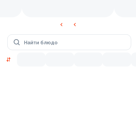
Найти блюдо
Новинки
Лосось
Курица
Тунец
Креветки
9.4
8.8