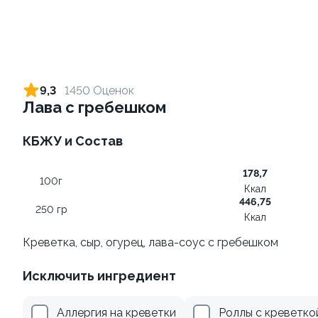
Ролл с креветкой и сыром
Ролл с лососем терияки и
зеленым луком
140 гр
9,3
1450 Оценок
130 гр
Лава с гребешком
305 ₽
285 ₽
КБЖУ и Состав
178,7
8.9
9.8
100г
Ккал
446,75
250 гр
Ккал
Креветка, сыр, огурец, лава-соус с гребешком
Исключить ингредиент
Ролл с креветкой и
Ролл с огурцом
авокадо
130 гр
Аллергия на креветки
Роллы с креветко
135 гр