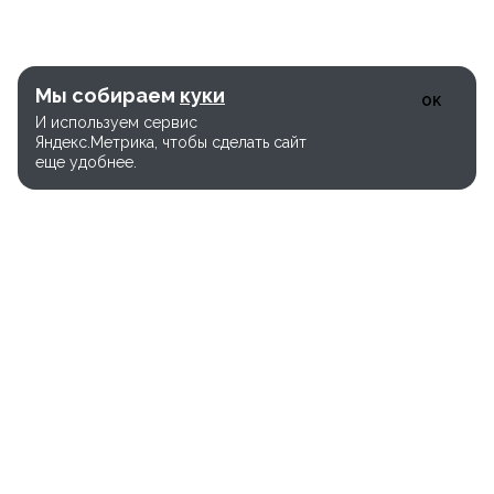
Мы собираем
куки
OK
И используем сервис
Яндекс.Метрика, чтобы сделать сайт
еще удобнее.
Единый номер службы доставки:
+7(800) 600-26-65
Версия сайта WEB-28.03