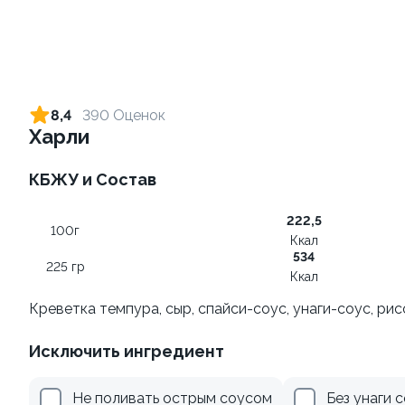
Ролл с креветкой и сыром
Ролл с креветкой и
авокадо
140 гр
8,4
390 Оценок
135 гр
Харли
299 ₽
345 ₽
КБЖУ и Состав
222,5
100г
Ккал
534
225 гр
Ккал
Креветка темпура, сыр, спайси-соус, унаги-соус, ри
Исключить ингредиент
Ролл с лососем
Ролл с огурцом
130 гр
130 гр
Не поливать острым соусом
Без унаги 