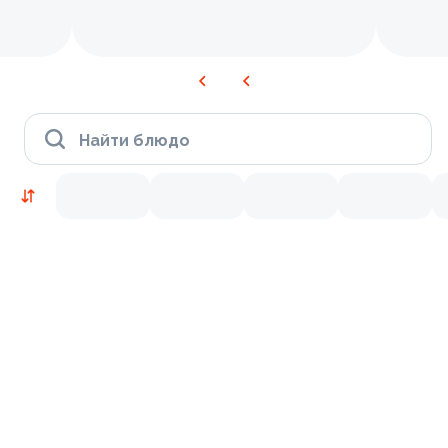
Найти блюдо
Новинки
Лосось
Курица
Тунец
Креветки
9.5