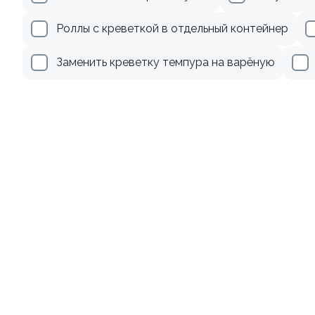
499 ₽
179 ₽
Роллы с креветкой в отдельный контейнер
Заменить креветку темпура на варёную
Ролл с лососем и зеленым
Ролл с лососем терияки и
луком
зеленым луком
130 гр
130 гр
499 ₽
279 ₽