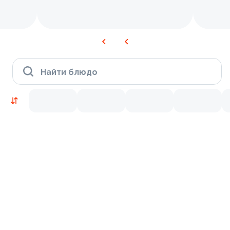
Найти блюдо
Новинки
Лосось
Курица
Тунец
Креветки
9.5