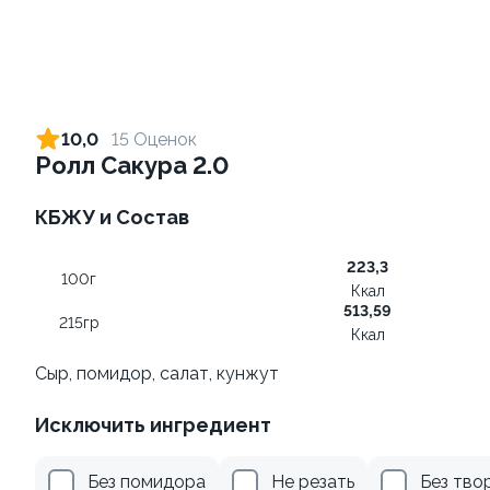
Ролл с креветкой и сыром
Ролл с креветкой и
авокадо
140 гр
10,0
15 Оценок
135 гр
Ролл Сакура 2.0
299 ₽
345 ₽
КБЖУ и Состав
223,3
100г
Ккал
513,59
215гр
Ккал
Сыр, помидор, салат, кунжут
Исключить ингредиент
Ролл с лососем
Ролл с огурцом
130 гр
130 гр
Без помидора
Не резать
Без тво