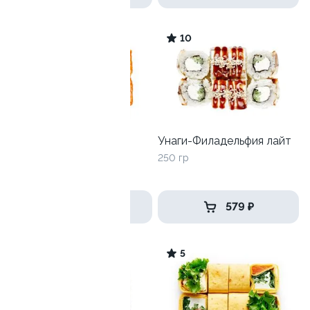
7.6
10
Калифорния с краб-
Унаги-Филадельфия лайт
кремом
250 гр
225 гр
499 ₽
579 ₽
9.4
5