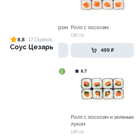
Ролл с креветкой и сыром
Ролл с лососем
140 гр
130 гр
8,8
17 Оценок
Соус Цезарь
299 ₽
499 ₽
9.8
8.7
Ролл с огурцом
Ролл с лососем и зеленым
луком
130 гр
130 гр