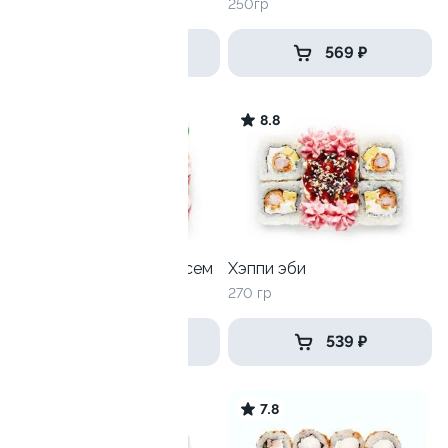
225гр
250гр
449 ₽
569 ₽
9.5
8.8
Лава с жареным лососем
Хэппи эби
260 гр
270 гр
399 ₽
539 ₽
10
7.8