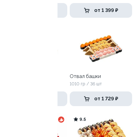
1 439 ₽
от 1 399 ₽
10
Тайфун
Отвал башки
840 гр / 32шт
1010 гр / 36 шт
1 499 ₽
от 1 729 ₽
9.8
9.5