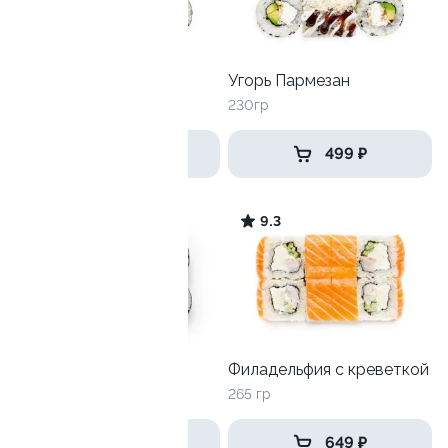
Катана
Угорь Пармезан
170гр
230гр
359 ₽
499 ₽
9.9
9.3
Акира с креветкой
Филадельфия с креветкой
205 гр
265 гр
449 ₽
649 ₽