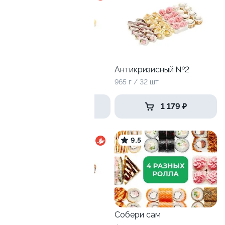
Антикризисный №3
Антикризисный №2
1240 г / 40 шт
965 г / 32 шт
1 499 ₽
1 179 ₽
9.9
9.5
Эби Ля-Мур
Собери сам