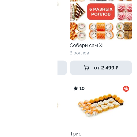
Дай пять
1205 г / 40 шт
Собери сам XL
6 роллов
2 369 ₽
от 2 499 ₽
9.9
10
Антикризисный №1
Трио