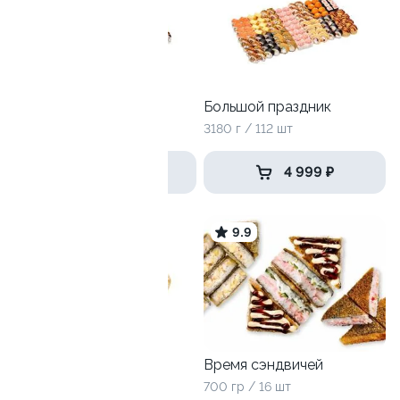
Селломан
Большой праздник
2050 г / 72 шт
3180 г / 112 шт
3 599 ₽
4 999 ₽
9.7
9.9
Чикен самурай
Время сэндвичей
1020 г / 32 шт
700 гр / 16 шт