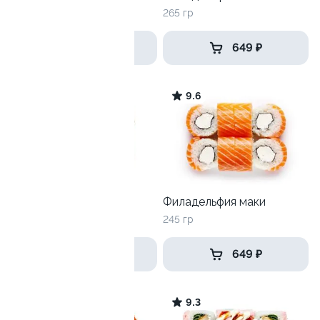
240 гр
265 гр
559 ₽
649 ₽
8.9
9.6
Тунец с гребешком
Филадельфия маки
260 гр
245 гр
569 ₽
649 ₽
5.9
9.3