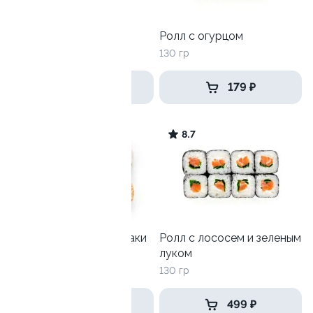
Ролл с лососем
Ролл с огурцом
130 гр
130 гр
499 ₽
179 ₽
9.9
8.7
Унаги-Филадельфия маки
Ролл с лососем и зеленым
луком
270 гр
130 гр
699 ₽
499 ₽