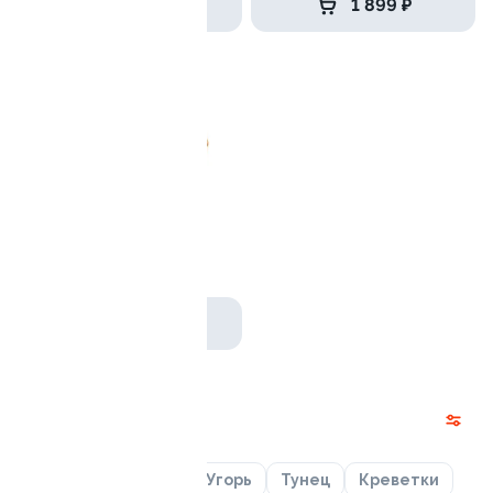
2 249 ₽
1 899 ₽
Хайпер
1185 гр / 36 шт
2 249 ₽
Роллы
Лосось
Курица
Угорь
Тунец
Креветки