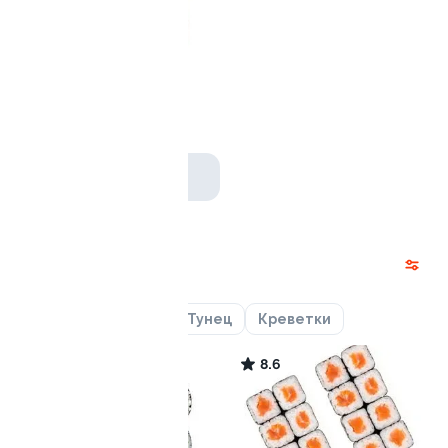
Ролл с авокадо
120 гр
239 ₽
Акции
Лосось
Курица
Тунец
Креветки
9.1
8.6