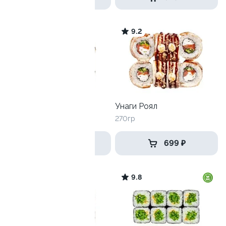
10
9.2
Ролл Сакура 2.0
Унаги Роял
215гр
270гр
319 ₽
699 ₽
9.8