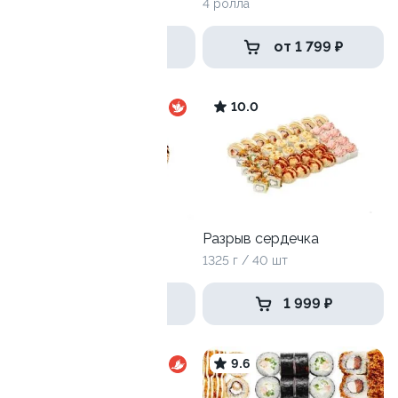
1000 г / 32 шт
4 ролла
1 749 ₽
от 1 799 ₽
10
10.0
Хит хот
Разрыв сердечка
790 г / 24 шт
1325 г / 40 шт
1 279 ₽
1 999 ₽
10
9.6