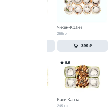
Трюфельный тунец
Чикен-Кранч
255гр
255гр
549 ₽
399 ₽
10.0
8.5
Кранч
Кани Каппа
240 гр
245 гр