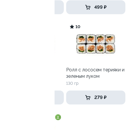
179 ₽
499 ₽
9.4
10
Ролл с креветкой и
Ролл с лососем терияки и
авокадо
зеленым луком
135 гр
130 гр
345 ₽
279 ₽