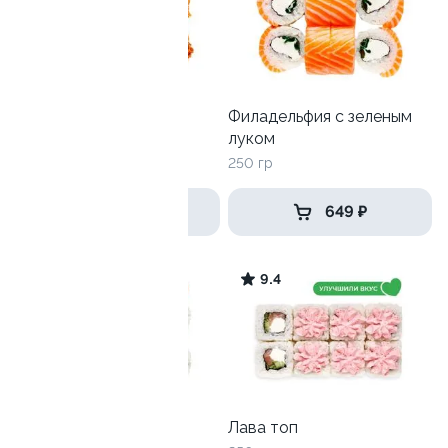
Сяке криспи
Филадельфия с зеленым
луком
215 гр
250 гр
539 ₽
649 ₽
10
9.4
Блум
Лава топ