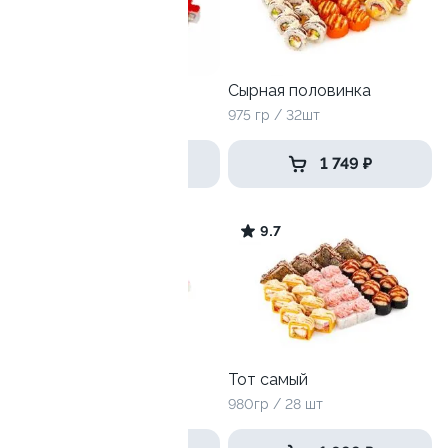
Корпоративный
Сырная половинка
1835 г / 64 шт
975 гр / 32шт
3 299 ₽
1 749 ₽
10
9.7
Рыба или курица
Тот самый
1115 г / 40 шт
980гр / 28 шт