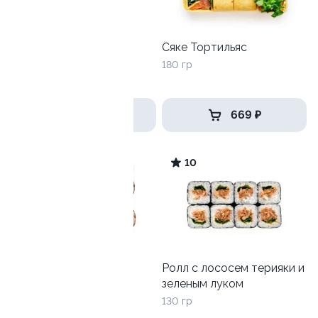
Ролл с креветкой и
Сяке Тортильяс
авокадо
180 гр
135 гр
345 ₽
669 ₽
7
10
Сяке Спайси
Ролл с лососем терияки и
зеленым луком
170 гр
130 гр