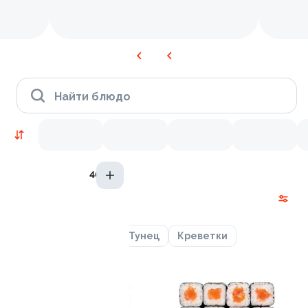
Найти блюдо
40гр
Новинки
Лосось
Курица
Тунец
Креветки
9.2