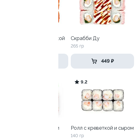
Калифорния с креветкой
Скрабби Ду
215 гр
265 гр
559 ₽
449 ₽
10.0
9.2
Лава лайт со снежным
Ролл с креветкой и сыром
крабом
140 гр