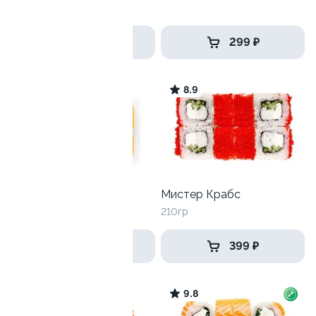
240 гр
399 ₽
299 ₽
7.6
8.9
Тори тортильяс
Мистер Крабс
190 гр
210гр
399 ₽
399 ₽
7.6
9.8