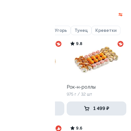
Наборы
Лосось
Курица
Угорь
Тунец
Креветки
9.9
9.8
Горячий сет
Рок-н-роллы
1095 гр / 32 шт
975 г / 32 шт
1 499 ₽
1 499 ₽
8.8
9.6