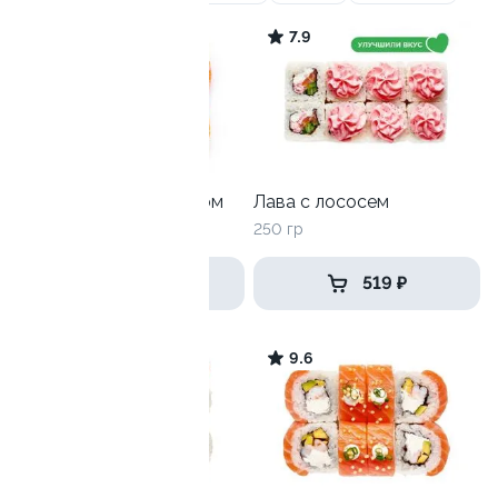
9.9
7.9
Филадельфия с огурцом
Лава с лососем
265 гр
250 гр
649 ₽
519 ₽
8.4
9.6