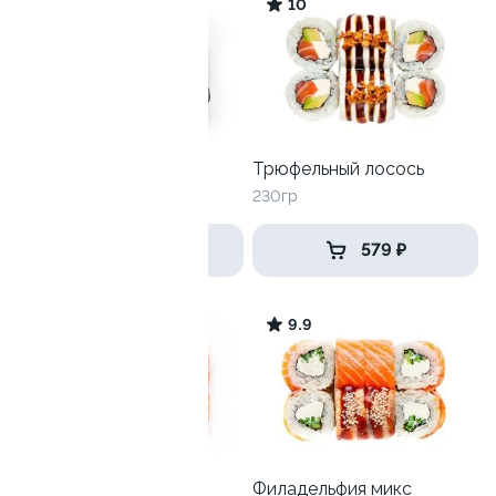
10.0
10
Акира маки
Трюфельный лосось
205 гр
230гр
499 ₽
579 ₽
9.6
9.9
Мини-Филадельфия
Филадельфия микс