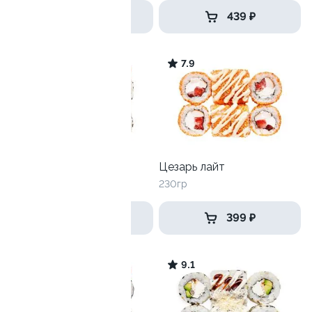
439 ₽
439 ₽
7.5
7.9
Ролл Сэмпай 2.0
Цезарь лайт
235гр
230гр
359 ₽
399 ₽
10
9.1