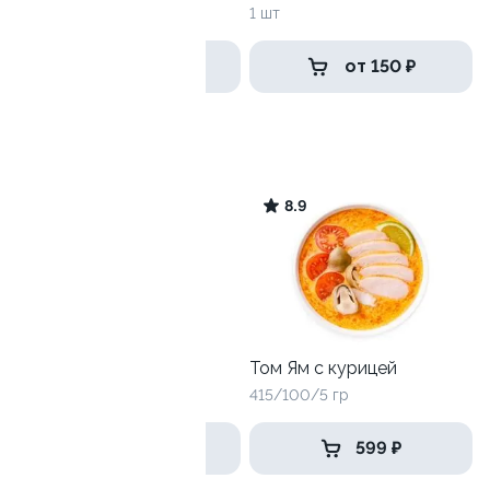
1 шт
1 шт
от 456 ₽
от 150 ₽
Том Ям
9.7
8.9
Том Ям с креветками
Том Ям с курицей
415/100/5 гр
415/100/5 гр
669 ₽
599 ₽