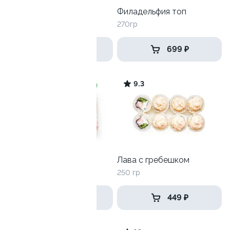
Харли
Филадельфия топ
225 гр
270гр
449 ₽
699 ₽
9.4
9.3
Лава с креветкой
Лава с гребешком
250 гр
250 гр
499 ₽
449 ₽