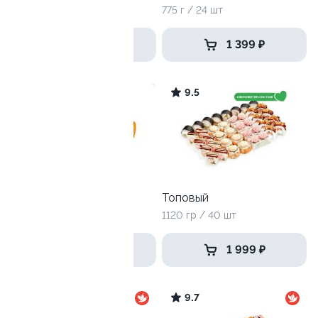
770 г / 24 шт
775 г / 24 шт
939 ₽
1 399 ₽
9.5
9.5
Хит лайт
Топовый
715 г / 24 шт
1120 гр / 40 шт
1 469 ₽
1 999 ₽
4.1
9.7