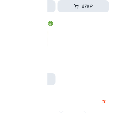
539 ₽
279 ₽
Ролл с авокадо
120 гр
239 ₽
Запеченные