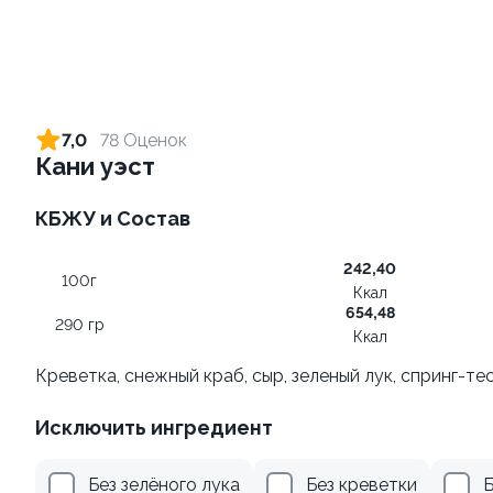
Ролл с креветкой и сыром
Ролл с огурцом
140 гр
130 гр
7,0
78 Оценок
Кани уэст
299 ₽
179 ₽
КБЖУ и Состав
8.7
242,40
100г
Ккал
654,48
290 гр
Ккал
Креветка, снежный краб, сыр, зеленый лук, спринг-тес
Ролл с лососем
Ролл с лососем и зеленым
Исключить ингредиент
луком
130 гр
130 гр
Без зелёного лука
Без креветки
Б