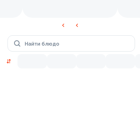
Найти блюдо
Новинки
Лосось
Курица
Тунец
Креветки
9.2
9.8