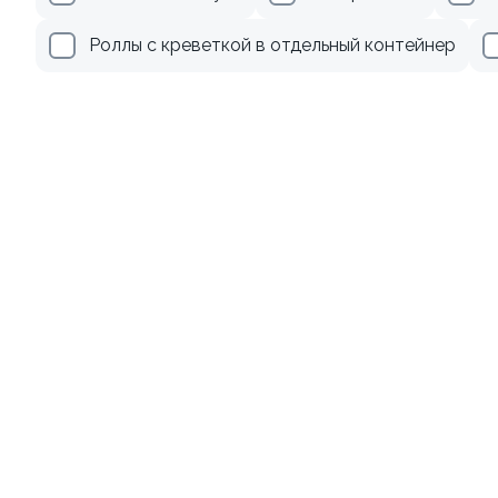
499 ₽
499 ₽
Роллы с креветкой в отдельный контейнер
9.4
10
Ролл с креветкой и
Ролл с лососем терияки и
авокадо
зеленым луком
135 гр
130 гр
345 ₽
279 ₽