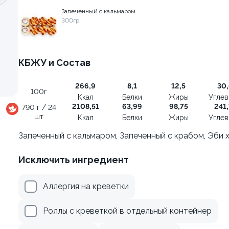
Запеченный с кальмаром
300гр
осем терияки и зеленым
Ролл с креветкой и авока
135 гр
КБЖУ и Состав
279 ₽
345 ₽
266,9
8,1
12,5
30,
100г
Ккал
Белки
Жиры
Угле
2108,51
63,99
98,75
241,
790 г / 24
шт
Ккал
Белки
Жиры
Угле
Запеченный с кальмаром, Запеченный с крабом, Эби 
Исключить ингредиент
Аллергия на креветки
Роллы с креветкой в отдельный контейнер