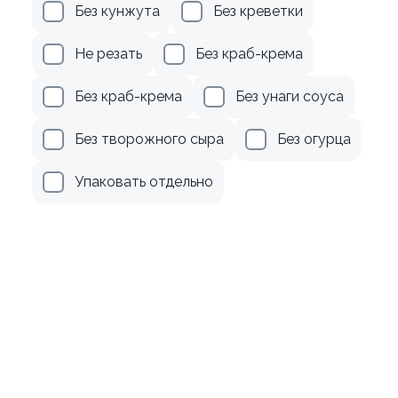
осем
Ролл с авокадо
Без кунжута
Без креветки
120 гр
Не резать
Без краб-крема
499 ₽
239 ₽
Без краб-крема
Без унаги соуса
Без творожного сыра
Без огурца
Упаковать отдельно