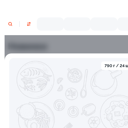
Новинки
Лосось
Курица
Тунец
Креветки
790 г / 24 