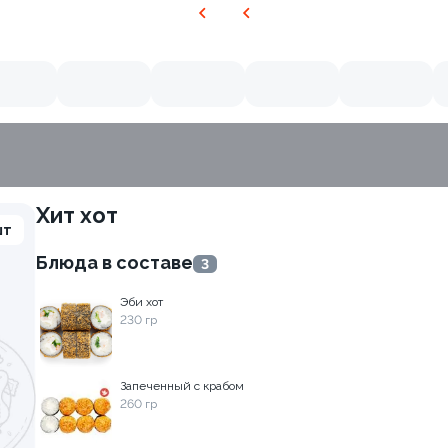
Хит хот
шт
Блюда в составе
3
Эби хот
230 гр
Запеченный с крабом
260 гр