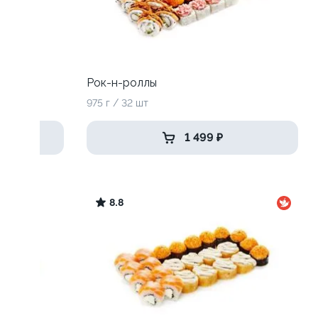
Рок-н-роллы
975 г / 32 шт
1 499 ₽
8.8