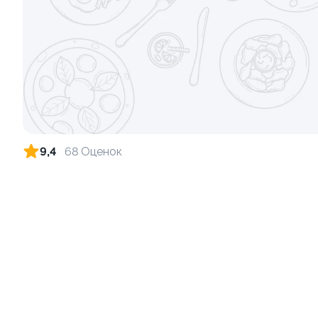
Ролл с огурцом
Ролл с лос
луком
130 гр
130 гр
179 ₽
9,4
68 Оценок