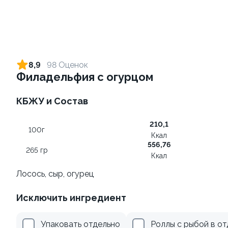
Ролл с креветкой и сыром
Ролл с огурцом
140 гр
130 гр
8,9
98 Оценок
Филадельфия с огурцом
299 ₽
179 ₽
КБЖУ и Состав
210,1
100г
Ккал
556,76
265 гр
Ккал
Лосось, сыр, огурец
Ролл с креветкой и
Ролл с лососем и зеленым
Исключить ингредиент
авокадо
луком
135 гр
130 гр
Упаковать отдельно
Роллы с рыбой в о