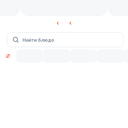
Найти блюдо
Новинки
Лосось
Курица
Тунец
Креветки
9.5