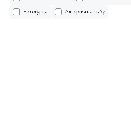
345 ₽
499 ₽
Без огурца
Аллергия на рыбу
Ролл с лососем терияки и
Ролл с лососем
зеленым луком
130 гр
130 гр
279 ₽
499 ₽