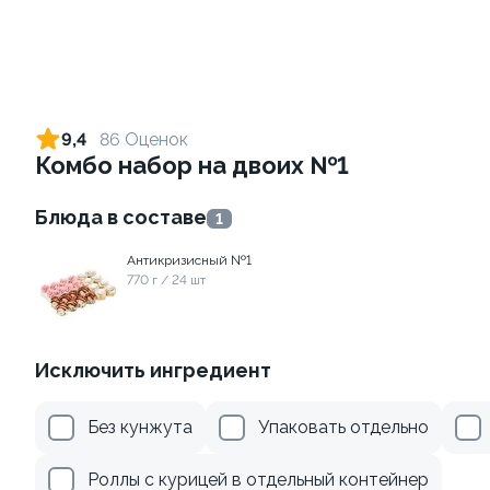
Ролл с креветкой и сыром
Ролл с лососем терияки и
зеленым луком
140 гр
9,4
86 Оценок
130 гр
Комбо набор на двоих №1
299 ₽
279 ₽
Блюда в составе
1
Антикризисный №1
770 г / 24 шт
Исключить ингредиент
Без кунжута
Упаковать отдельно
Ролл с креветкой и
Ролл с лососем
авокадо
130 гр
Роллы с курицей в отдельный контейнер
135 гр