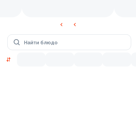
Найти блюдо
Новинки
Лосось
Курица
Тунец
Креветки