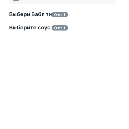
345 ₽
499 ₽
Выбери Бабл ти
0 из 1
Выберите соус:
0 из 1
Ролл с огурцом
Ролл с авокадо
130 гр
120 гр
179 ₽
239 ₽