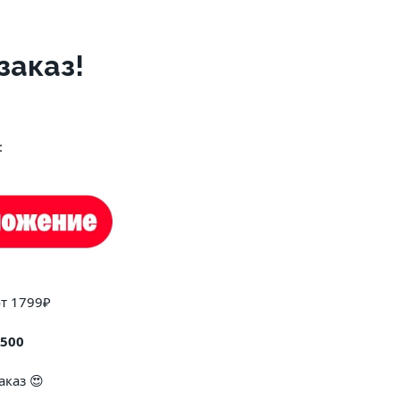
заказ!
:
от 1799₽
500
аказ 😍