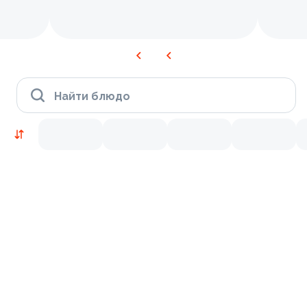
Найти блюдо
Новинки
Лосось
Курица
Тунец
Креветки