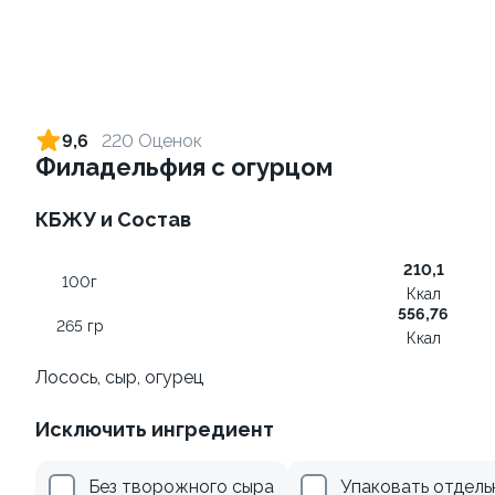
Ролл с креветкой и сыром
Ролл с лососем терияки и
зеленым луком
140 гр
9,6
220 Оценок
130 гр
Филадельфия с огурцом
299 ₽
279 ₽
КБЖУ и Состав
210,1
100г
Ккал
556,76
265 гр
Ккал
Лосось, сыр, огурец
Исключить ингредиент
Ролл с креветкой и
Ролл с лососем
авокадо
130 гр
Без творожного сыра
Упаковать отдель
135 гр