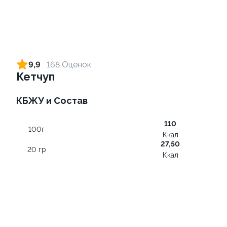
Ролл с креветкой и сыром
Ролл с огурцом
140 гр
130 гр
9,9
168 Оценок
Кетчуп
299 ₽
179 ₽
КБЖУ и Состав
9.3
8.9
110
100г
Ккал
27,50
20 гр
Ккал
Ролл с лососем
Ролл с креветкой и
авокадо
130 гр
135 гр