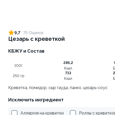
Ролл с креветкой и сыром
Ролл с лососем
140 гр
130 гр
9,7
75 Оценок
Цезарь с креветкой
329 ₽
615 ₽
КБЖУ и Состав
9.8
285,2
100г
Ккал
Б
713
2
250 гр
Ккал
Б
Креветка, помидор, сыр гауда, панко, цезарь-соус
Ролл с огурцом
Исключить ингредиент
130 гр
Аллергия на креветки
Роллы с креветко