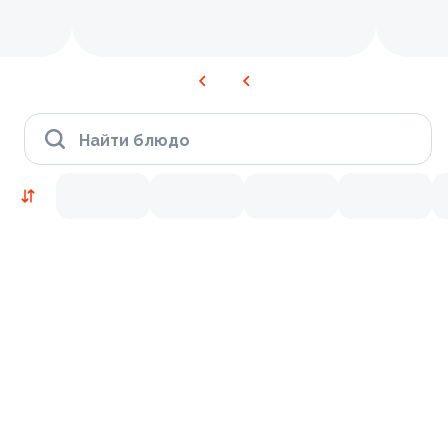
Найти блюдо
Новинки
Лосось
Курица
Тунец
Креветки
9.2