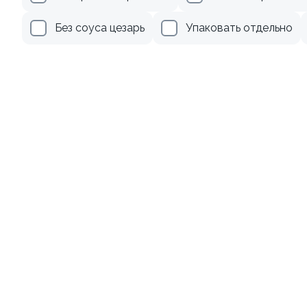
265 ₽
Без соуса цезарь
Упаковать отдельно
Акции
Лосось
Курица
Тунец
Креветки
9.1
Кабуки
220 гр
489 ₽
539 ₽