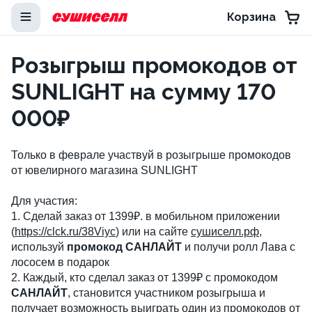
Корзина
Розыгрыш промокодов от
SUNLIGHT на сумму 170
000₽
Только в феврале участвуй в розыгрыше промокодов
от ювелирного магазина SUNLIGHT
Для участия:
1. Сделай заказ от 1399₽. в мобильном приложении
(
https://clck.ru/38Viyc
) или на сайте
сушиселл.рф
,
используй
промокод САНЛАЙТ
и получи ролл Лава с
лососем в подарок
2. Каждый, кто сделал заказ от 1399₽ с промокодом
САНЛАЙТ
, становится участником розыгрыша и
получает возможность выиграть один из промокодов от