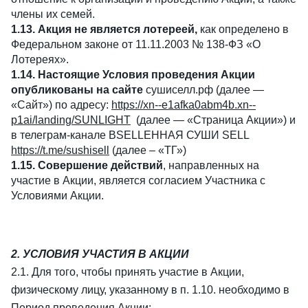
члены их семей.
1.13. Акция не является лотереей,
как определено в
Федеральном законе от 11.11.2003 № 138-ФЗ «О
Лотереях».
1.14. Настоящие Условия проведения Акции
опубликованы на сайте
сушиселл.рф (далее —
«Сайт») по адресу:
https://xn--e1afka0abm4b.xn--
p1ai/landing/SUNLIGHT
(далее — «Страница Акции») и
в телеграм-канале ВSELLЕННАЯ СУШИ SELL
https://t.me/sushisell
(далее – «ТГ»)
1.15. Совершение действий
, направленных на
участие в Акции, является согласием Участника с
Условиями Акции.
2. УСЛОВИЯ УЧАСТИЯ В АКЦИИ
2.1. Для того, чтобы принять участие в Акции,
физическому лицу, указанному в п. 1.10. необходимо в
Период проведения Акции: