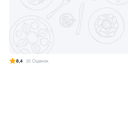
Ролл с креветкой и сыром
Ролл с огу
140 гр
130 гр
299 ₽
8,4
16 Оценок
9.4
8.7