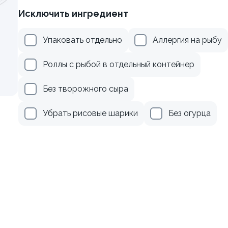
Исключить ингредиент
рцом
Ролл с лососем
Упаковать отдельно
Аллергия на рыбу
130 гр
Роллы с рыбой в отдельный контейнер
179 ₽
499 ₽
Без творожного сыра
Убрать рисовые шарики
Без огурца