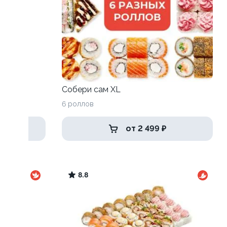
Собери сам XL
6 роллов
от 2 499 ₽
8.8