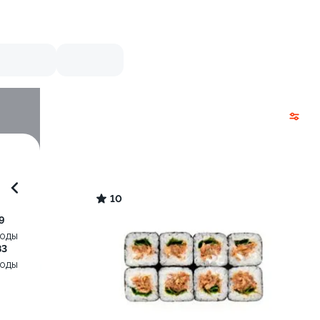
10
9
воды
83
воды