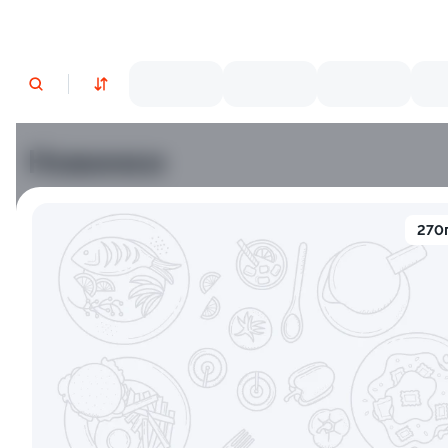
Новинки
Лосось
Креветки
270
9.2
9.8