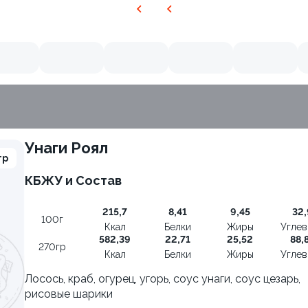
Унаги Роял
гр
КБЖУ и Состав
215,7
8,41
9,45
32,
100г
Ккал
Белки
Жиры
Угле
582,39
22,71
25,52
88,
270гр
Ккал
Белки
Жиры
Угле
Лосось, краб, огурец, угорь, соус унаги, соус цезарь,
рисовые шарики