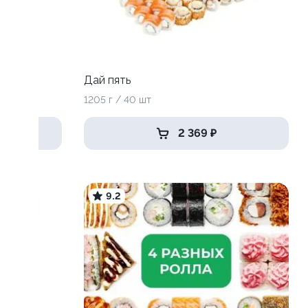
Дай пять
1205 г / 40 шт
2 369 ₽
9.2