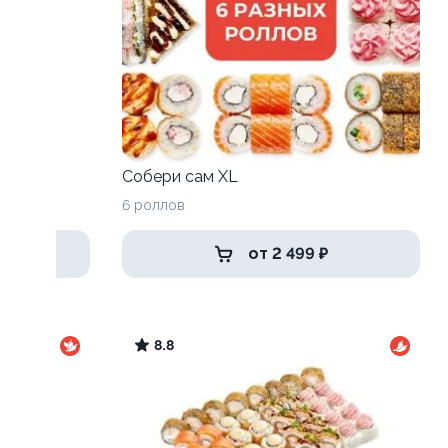
Собери сам XL
6 роллов
от 2 499 ₽
8.8