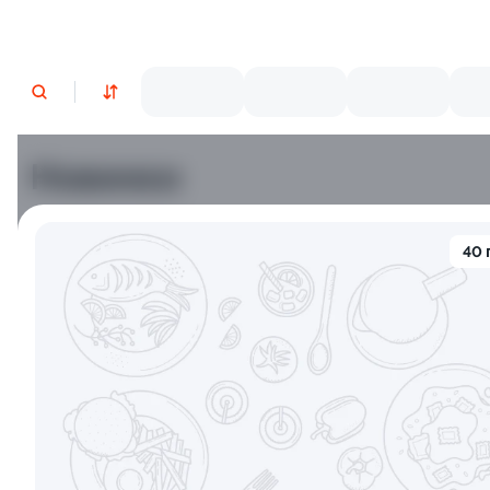
Новинки
Лосось
Креветки
40 
9.8
10