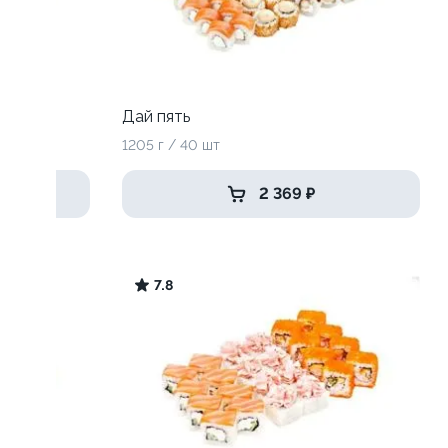
Дай пять
1205 г / 40 шт
2 369 ₽
7.8