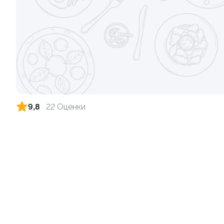
Ролл с огурцом
Ролл с лос
луком
130 гр
130 гр
179 ₽
9,8
22 Оценки
9.4
8.7