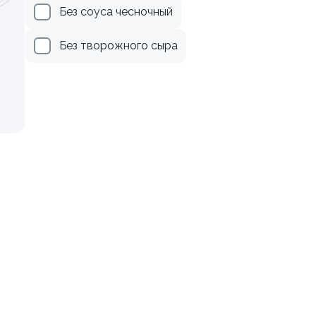
Без соуса чесночный
осем терияки и зеленым
Ролл с лососем
Без творожного сыра
130 гр
279 ₽
499 ₽