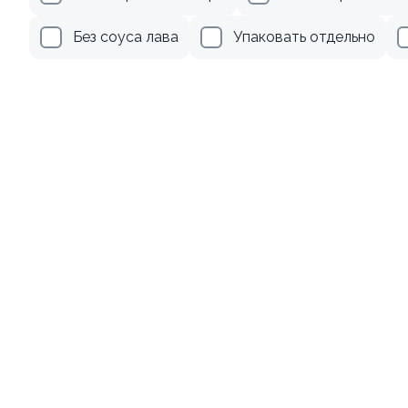
499 ₽
279 ₽
Без соуса лава
Упаковать отдельно
9.0
8.3
Ролл с креветкой и
Ролл с лососем и зеленым
авокадо
луком
135 гр
130 гр
345 ₽
499 ₽