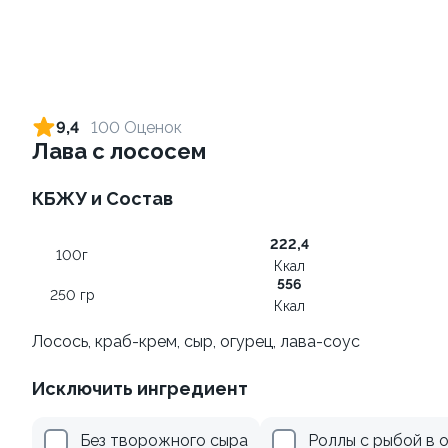
Ролл с креветкой и сыром
Ролл с огурцом
140 гр
130 гр
9,4
100 Оценок
Лава с лососем
299 ₽
179 ₽
КБЖУ и Состав
9
9.2
222,4
100г
Ккал
556
250 гр
Ккал
Лосось, краб-крем, сыр, огурец, лава-соус
Ролл с лососем
Ролл с лососем терияки и
Исключить ингредиент
зеленым луком
130 гр
130 гр
Без творожного сыра
Роллы с рыбой в 