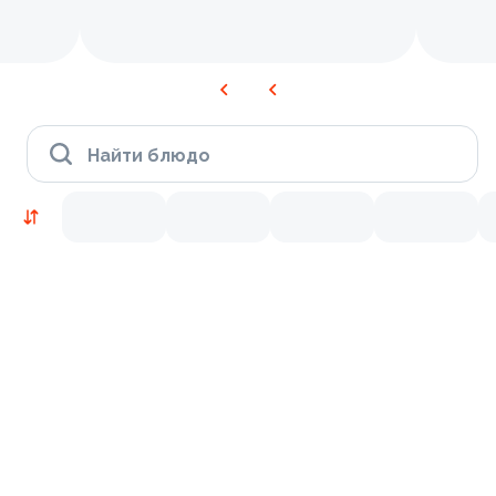
Найти блюдо
Новинки
Лосось
Креветки
9.2
9.7