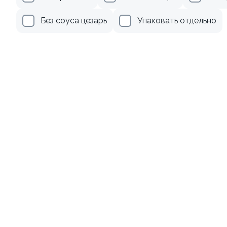
279 ₽
499 ₽
Без соуса цезарь
Упаковать отдельно
8.9
8.8
Ролл с креветкой и
Ролл с лососем и зеленым
авокадо
луком
135 гр
130 гр
345 ₽
499 ₽