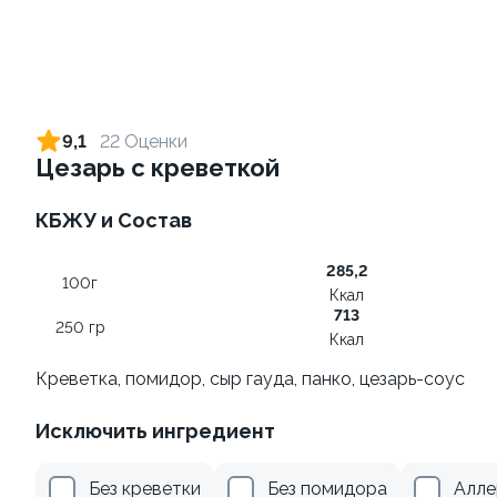
Ролл с креветкой и сыром
Ролл с огурцом
140 гр
130 гр
9,1
22 Оценки
Цезарь с креветкой
299 ₽
179 ₽
КБЖУ и Состав
8.8
9.3
285,2
100г
Ккал
713
250 гр
Ккал
Креветка, помидор, сыр гауда, панко, цезарь-соус
Ролл с лососем терияки и
Ролл с лососем
Исключить ингредиент
зеленым луком
130 гр
130 гр
Без креветки
Без помидора
Алле