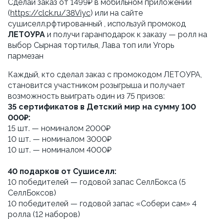
Сделай заказ от 1499₽ в мобильном приложении 
(
https://clck.ru/38Viyc
) или на сайте 
сушиселл.рфтированный , используй промокод 
ЛЕТОУРА
 и получи гаранподарок к заказу — ролл на 
выбор Сырная тортилья, Лава топ или Угорь 
пармезан
Каждый, кто сделал заказ с промокодом ЛЕТОУРА, 
становится участником розыгрыша и получает 
возможность выиграть один из 75 призов:
35 сертификатов в Детский мир на сумму 100 
000₽:
15 шт. — номиналом 2000₽
10 шт. — номиналом 3000₽
10 шт. — номиналом 4000₽ 
40 подарков от Сушиселл:
10 победителей — годовой запас СеллБокса (5 
СеллБоксов)
10 победителей — годовой запас «Собери сам» 4 
ролла (12 наборов)