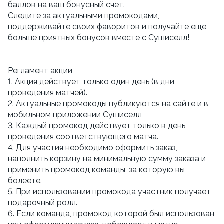
баллов на ваш бонусный счет.
Следите за актуальными промокодами,
поддерживайте своих фаворитов и получайте еще
больше приятных бонусов вместе с Сушиселл!
Регламент акции
1. Акция действует только один день (в дни
проведения матчей).
2. Актуальные промокоды публикуются на сайте и в
мобильном приложении Сушиселл
3. Каждый промокод действует только в день
проведения соответствующего матча.
4. Для участия необходимо оформить заказ,
наполнить корзину на минимальную сумму заказа и
применить промокод команды, за которую вы
болеете.
5. При использовании промокода участник получает
подарочный ролл.
6. Если команда, промокод которой был использован