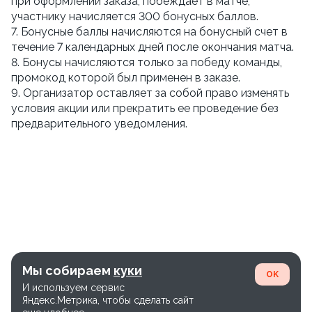
при оформлении заказа, побеждает в матче,
участнику начисляется 300 бонусных баллов.
7. Бонусные баллы начисляются на бонусный счет в
течение 7 календарных дней после окончания матча.
8. Бонусы начисляются только за победу команды,
промокод которой был применен в заказе.
9. Организатор оставляет за собой право изменять
условия акции или прекратить ее проведение без
предварительного уведомления.
Мы собираем
куки
OK
И используем сервис
Яндекс.Метрика, чтобы сделать сайт