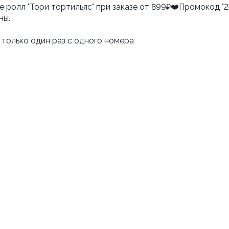
е ролл "Тори тортильяс" при заказе от 899₽❤️Промокод "
ны.
только один раз с одного номера