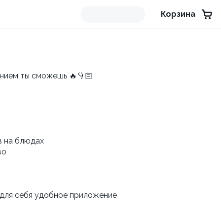
Корзина
ением ты сможешь 🔥👇🏻
в на блюдах
во
 для себя удобное приложение