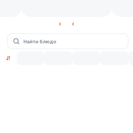
Найти блюдо
Новинки
Лосось
Курица
Тунец
Креветки
9.2
8.7