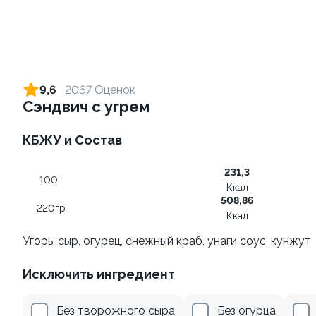
Ролл с креветкой и сыром
Ролл с лососем и зеленым
луком
140 гр
9,6
2067 Оценок
130 гр
Сэндвич с угрем
299 ₽
499 ₽
КБЖУ и Состав
231,3
10
100г
Ккал
508,86
220гр
Ккал
Угорь, сыр, огурец, снежный краб, унаги соус, кунжут
Исключить ингредиент
Ролл с лососем
Ролл с лососем терияки и
зеленым луком
130 гр
Без творожного сыра
Без огурца
130 гр