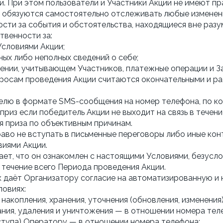
. При этом пользователи и Участники Акции не имеют п
 обязуются самостоятельно отслеживать любые изменени
ности за события и обстоятельства, находящиеся вне раз
твенности за:
Условиями Акции;
ых либо неполных сведений о себе;
ении, учитывающем Участников, платежные операции и З
просам проведения Акции считаются окончательными и р
телю в формате SMS-сообщения на номер телефона, по ко
 приз если победитель Акции не выходит на связь в течени
 приза по объективным причинам.
раво не вступать в письменные переговоры либо иные кон
виями Акции.
ает, что он ознакомлен с настоящими Условиями, безусло
в течение всего Периода проведения Акции.
ник даёт Организатору согласие на автоматизированную
ловиях:
 накопления, хранения, уточнения (обновления, изменения)
вания, удаления и уничтожения — в отношении номера тел
ступа) Оператору — в отношении номера телефона;