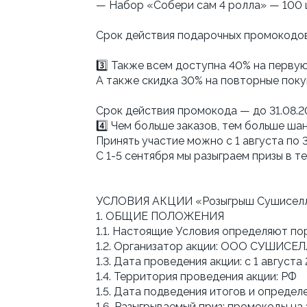
— Набор «Собери сам 4 ролла» — 100 
Срок действия подарочных промокодов 
3️⃣ Также всем доступна 40% на первую
А также скидка 30% на повторные покуп
Cрок действия промокода — до 31.08.
4️⃣ Чем больше заказов, тем больше ша
Принять участие можно с 1 августа по 3
С 1-5 сентября мы разыграем призы в
УСЛОВИЯ АКЦИИ «Розыгрыш Сушиселл 
1. ОБЩИЕ ПОЛОЖЕНИЯ
1.1. Настоящие Условия определяют по
1.2. Организатор акции: ООО СУШИСЕ
1.3. Дата проведения акции: с 1 августа 
1.4. Территория проведения акции: РФ
1.5. Дата подведения итогов и определе
1.6. Разыгрываемый приз: промокоды на з