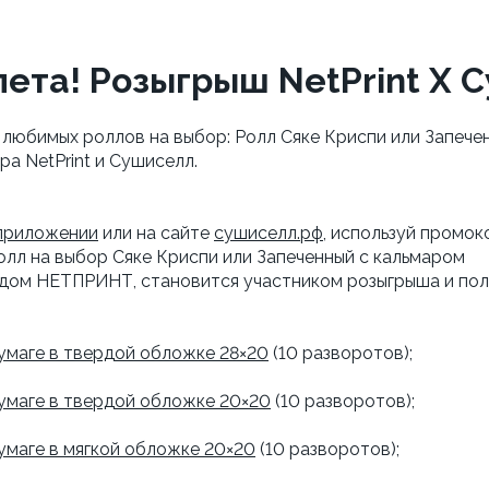
ета! Розыгрыш NetPrint X 
з любимых роллов на выбор: Ролл Сяке Криспи или Запече
ра NetPrint и Сушиселл.
приложении
или на сайте
сушиселл.рф
, используй промо
олл на выбор Сяке Криспи или Запеченный с кальмаром
кодом НЕТПРИНТ, становится участником розыгрыша и пол
умаге в твердой обложке 28×20
(10 разворотов);
бумаге в твердой обложке 20×20
(10 разворотов);
умаге в мягкой обложке 20×20
(10 разворотов);