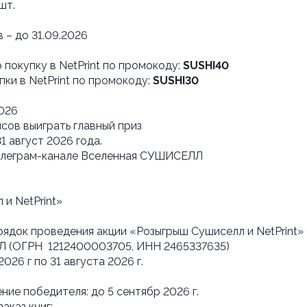
шт.
– до 31.09.2026
 покупку в NetPrint по промокоду:
SUSHI40
ки в NetPrint по промокоду:
SUSHI30
2026
нсов выиграть главный приз
1 август 2026 года.
 телеграм-канале Вселенная СУШИСЕЛЛ
и NetPrint»
рядок проведения акции «Розыгрыш Сушиселл и NetPrint» 
ЛЛ (ОГРН 1212400003705, ИНН 2465337635)
2026 г по 31 августа 2026 г.
ние победителя: до 5 сентябр 2026 г.
аказ книг: