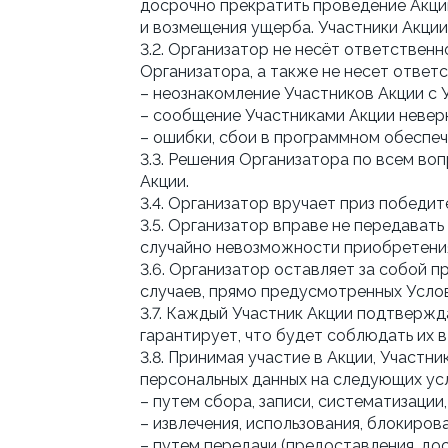
досрочно прекратить проведение Акции
и возмещения ущерба. Участники Акции
3.2. Организатор не несёт ответствен
Организатора, а также не несет ответс
– неознакомление Участников Акции с 
– сообщение Участниками Акции неверн
– ошибки, сбои в программном обеспеч
3.3. Решения Организатора по всем во
Акции.
3.4. Организатор вручает приз победи
3.5. Организатор вправе не передавать
случайно невозможности приобретения
3.6. Организатор оставляет за собой п
случаев, прямо предусмотренных Усло
3.7. Каждый Участник Акции подтвержд
гарантирует, что будет соблюдать их 
3.8. Принимая участие в Акции, Участ
персональных данных на следующих ус
– путем сбора, записи, систематизации,
– извлечения, использования, блокиро
– путем передачи (предоставления, до