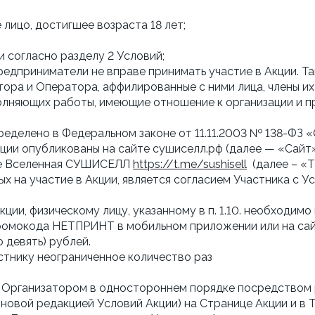
лицо, достигшее возраста 18 лет;
и согласно разделу 2 Условий;
едприниматели не вправе принимать участие в Акции. Та
ора и Оператора, аффилированные с ними лица, члены их
олняющих работы, имеющие отношение к организации и пр
определено в Федеральном законе от 11.11.2003 № 138-ФЗ 
кции опубликованы на сайте сушиселл.рф (далее — «Сайт»
але Вселенная СУШИСЕЛЛ
https://t.me/sushisell
(далее – «Т
ых на участие в Акции, является согласием Участника с У
 Акции, физическому лицу, указанному в п. 1.10. необходим
промокода НЕТПРИНТ в мобильном приложении или на сай
 девять) рублей.
стнику неограниченное количество раз
ены Организатором в одностороннем порядке посредство
 новой редакцией Условий Акции) на Странице Акции и в 