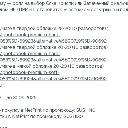
азу — ролл на выбор Сяке Криспи или Запеченный с каль
кодом НЕТПРИНТ, становится участником розыгрыша и пол
умаге в твердой обложке 28×20(10 разворотов) ;
s/photobook-premium-hard-
67053%5D=69923&alternative%5B90719%5D=90692
умаге в твердой обложке 20×20 (10 разворотов);
s/photobook-premium-hard-
67053%5D=69923&alternative%5B90719%5D=90692
маге в мягкой обложке 20×20 (10 разворотов);
s/photobook-premium-soft-
67053%5D=69924&alternative%5B90719%5D=90692
шт.
– до 31.09.2026
 покупку в NetPrint по промокоду: SUSHI40
ки в NetPrint по промокоду: SUSHI30