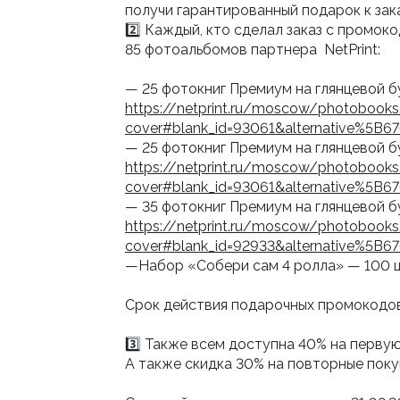
получи гарантированный подарок к зак
2️⃣ Каждый, кто сделал заказ с промо
85 фотоальбомов партнера NetPrint:
— 25 фотокниг Премиум на глянцевой б
https://netprint.ru/moscow/photobook
cover#blank_id=93061&alternative%5B
— 25 фотокниг Премиум на глянцевой б
https://netprint.ru/moscow/photobook
cover#blank_id=93061&alternative%5B
— 35 фотокниг Премиум на глянцевой бу
https://netprint.ru/moscow/photobook
cover#blank_id=92933&alternative%5B
—Набор «Собери сам 4 ролла» — 100 
Срок действия подарочных промокодов 
3️⃣ Также всем доступна 40% на первую
А также скидка 30% на повторные покуп