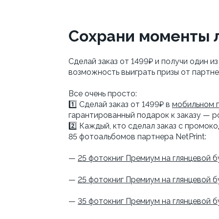
Сохрани моменты л
Сделай заказ от 1499₽ и получи один и
возможность выиграть призы от партне
Все очень просто:
1️⃣ Сделай заказ от 1499₽ в
мобильном 
гарантированный подарок к заказу — р
2️⃣ Каждый, кто сделал заказ с промо
85 фотоальбомов партнера NetPrint:
—
25 фотокниг Премиум на глянцевой б
—
25 фотокниг Премиум на глянцевой 
—
35 фотокниг Премиум на глянцевой б