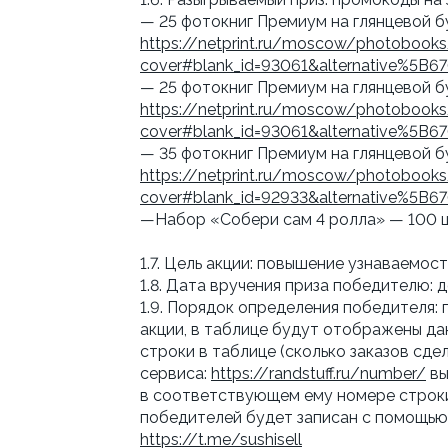
— 25 фотокниг Премиум на глянцевой б
https://netprint.ru/moscow/photobook
cover#blank_id=93061&alternative%5B
— 25 фотокниг Премиум на глянцевой б
https://netprint.ru/moscow/photobook
cover#blank_id=93061&alternative%5B
— 35 фотокниг Премиум на глянцевой б
https://netprint.ru/moscow/photobook
cover#blank_id=92933&alternative%5B
—Набор «Собери сам 4 ролла» — 100 
1.7. Цель акции: повышение узнаваемос
1.8. Дата вручения приза победителю: 
1.9. Порядок определения победителя: 
акции, в таблице будут отображены да
строки в таблице (сколько заказов сде
сервиса:
https://randstuff.ru/number/
вы
в соответствующем ему номере строки,
победителей будет записан с помощью
https://t.me/sushisell