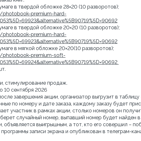
умаге в твердой обложке 28×20 (10 разворотов);
s/photobook-premium-hard-
67053%5D=69923&alternative%5B90719%5D=90692
умаге в твердой обложке 20×20 (10 разворотов);
s/photobook-premium-hard-
67053%5D=69923&alternative%5B90719%5D=90692
умаге в мягкой обложке 20×20(10 разворотов);
s/photobook-premium-soft-
67053%5D=69924&alternative%5B90719%5D=90692
шт.
ти, стимулирование продаж.
до 10 сентября 2026
после завершения акции, организатор выгрузит в таблицу
нные по номеру и дате заказа, каждому заказу будет пр
лает участник в рамках акции, столько номеров он получ
берет случайный номер, выпавший номер будет найден в т
 объявляется выигрышным, а тот, кто его совершил – п
 программы записи экрана и опубликован в телеграм-к