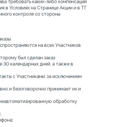
рава требовать каких-либо компенсаций
я в Условиях на Странице Акции и в ТГ
умного контроля со стороны
аказы
аспространяются на всех Участников
торому был сделан заказ
е 30 календарных дней, а также в
такты с Участниками, за исключением
вно и безоговорочно принимает их и
 и неавтоматизированную обработку
,
ефона;