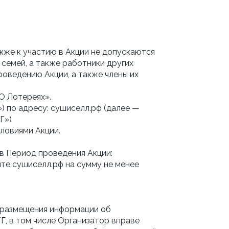
кже к участию в Акции не допускаются
 семей, а также работники других
оведению Акции, а также члены их
«О Лотереях».
) по адресу: сушиселл.рф (далее —
Г»)
словиями Акции.
о в Период проведения Акции:
те сушиселл.рф на сумму не менее
м размещения информации об
ТГ, в том числе Организатор вправе