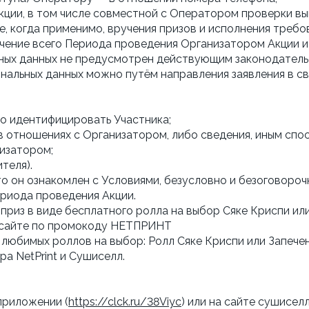
кции, в том числе совместной с Оператором проверки вып
кже, когда применимо, вручения призов и исполнения тре
ечение всего Периода проведения Организатором Акции и 
ных данных не предусмотрен действующим законодатель
ональных данных можно путём направления заявления в 
о идентифицировать Участника;
в отношениях с Организатором, либо сведения, иным с
изатором;
теля).
о он ознакомлен с Условиями, безусловно и безоговорочн
ериода проведения Акции.
приз в виде бесплатного ролла на выбор Сяке Криспи или
а сайте по промокоду НЕТПРИНТ
з любимых роллов на выбор: Ролл Сяке Криспи или Запече
ра NetPrint и Сушиселл.
 приложении (
https://clck.ru/38Viyc
) или на сайте сушисе