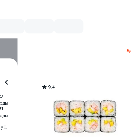
9.4
27
воды
81
воды
ус,