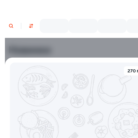
Новинки
Лосось
Курица
Тунец
Креветки
270 
9.2
9.8