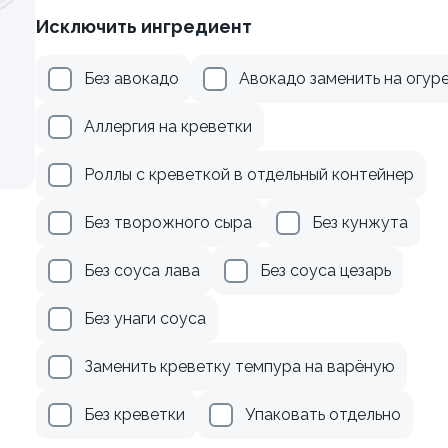
Исключить ингредиент
рцом
Ролл с лососем и зеленым
Без авокадо
Авокадо заменить на огур
130 гр
179 ₽
499 ₽
Аллергия на креветки
Роллы с креветкой в отдельный контейнер
Без творожного сыра
Без кунжута
Без соуса лава
Без соуса цезарь
Без унаги соуса
Заменить креветку темпура на варёную
Без креветки
Упаковать отдельно
осем терияки и зеленым
Ролл с авокадо