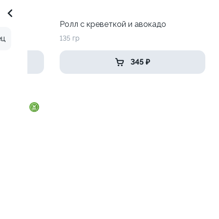
 луком
Ролл с креветкой и авокадо
ец
135 гр
345 ₽