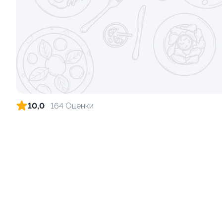
Ролл с креветкой и сыром
Ролл с огу
140 гр
130 гр
299 ₽
10,0
164 Оценки
10
Ролл с лососем
Ролл с лос