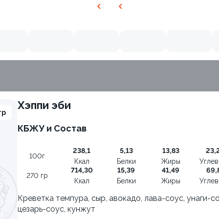
Хэппи эби
гр
КБЖУ и Состав
8.7
238,1
5,13
13,83
23,
100г
Ккал
Белки
Жиры
Угле
714,30
15,39
41,49
69,
270 гр
Ккал
Белки
Жиры
Угле
Креветка темпура, сыр, авокадо, лава-соус, унаги-со
цезарь-соус, кунжут