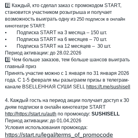
2️⃣ Каждый, кто сделал заказ с промокодом START,
становится участником розыгрыша и получает
возможность выиграть одну из
250 подписок в онлайн
кинотеатре START:
•
Подписка START на 3 месяца – 150 шт.
•
Подписка START на 6 месяцев – 70 шт.
•
Подписка START на 12 месяцев – 30 шт.
Период активации: до 28.02.2026
3️⃣ Чем больше заказов, тем больше шансов выиграть
главный приз
Принять участие можно с 1 января по 31 января 2026
года. С 1-5 февраля мы разыграем призы в телеграм-
канале ВSELLЕННАЯ СУШИ SELL
https://t.me/sushisell
4. Каждый гость на период акции получает доступ к 30
дням подписки в онлайн кинотеатре START
http://https://start.ru/auth
по промокоду:
SUSHISELL
Период активации: до 01.04.2026
Условия использования промокода:
https://start.ru/legal/terms_of_promocode