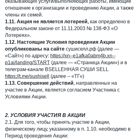
оказывающих услуги/выполняющих работы, имеющие
отношение к организации и проведению Акции, а также
члены их семей.
1.11. Акция не является лотереей,
как определено в
Федеральном законе от 11.11.2003 № 138-ФЗ «О
Лотереях».
1.12. Настоящие Условия проведения Акции
опубликованы на сайте
сушиселл.рф (далее —
«Сайт») по адресу:
https://xn--e1afka0abm4b.xn--
p1ai/landing/START
(далее — «Страница Акции») и в
телеграм-канале ВSELLЕННАЯ СУШИ SELL
https://t.me/sushisell
(далее – «ТГ»)
1.13. Совершение действий
, направленных на
участие в Акции, является согласием Участника с
Условиями Акции.
2. УСЛОВИЯ УЧАСТИЯ В АКЦИИ
2.1. Для того, чтобы принять участие в Акции,
физическому лицу, указанному в п. 1.10. необходимо в
Период проведения Акции: