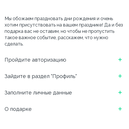
Мы обожаем праздновать дни рождения и очень
хотим присутствовать на вашем празднике! Да и без
подарка вас не оставим, но чтобы не пропустить
такое важное событие, расскажем, что нужно
сделать.
Пройдите авторизацию
*Скриншот, как выглядит блок в приложении
Зайдите в раздел "Профиль"
ОТКРОЙТЕ ПРИЛОЖЕНИЕ И АВТОРИЗИРУЙТЕСЬ:
*Скриншот, как выглядит блок в приложении
Заполните личные данные
ВВЕДИТЕ НОМЕР ТЕЛЕФОНА И ВЫБЕРИТЕ
УДОБНЫЙ СПОСОБ ПОДТВЕРЖДЕНИЯ (БОТ
ЧТОБЫ ПЕРЕЙТИ В ПРОФИЛЬ, НАЖМИТЕ НА ТРИ
ТЕЛЕГРАМ ИЛИ ЗВОНОК)
Напишите, как Вас зовут, укажите email. И вишенка
О подарке
ЧЕРТОЧКИ В ЛЕВОМ ВЕРХНЕМ УГЛУ.
на торте, для чего вы сюда перешли.
*Скриншот, как выглядит блок в приложении
В день рождения мы подарим скидку 15% на
Обязательно указываем дату, месяц и год рождения.
самовывоз и 10% на доставку.
Важно, внести дату рождения можно
только один