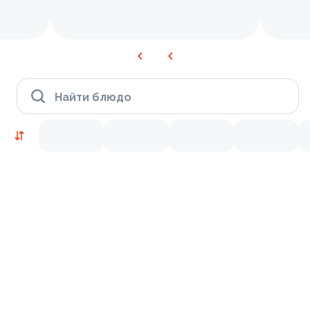
Найти блюдо
Новинки
Лосось
Курица
Тунец
Креветки
9.2
9.8