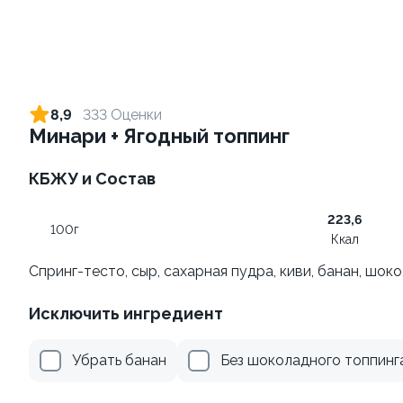
Ролл с креветкой и сыром
Ролл с огурцом
140 гр
130 гр
8,9
333 Оценки
Минари + Ягодный топпинг
305 ₽
185 ₽
КБЖУ и Состав
10
9.4
223,6
100г
Ккал
Спринг-тесто, сыр, сахарная пудра, киви, банан, шок
Исключить ингредиент
Ролл с лососем терияки и
Ролл с креветкой и
зеленым луком
авокадо
Убрать банан
Без шоколадного топпинг
130 гр
135 гр