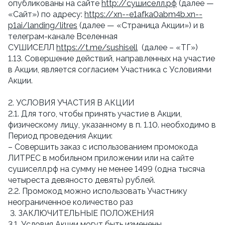
опубликованы на сайте
http://сушиселл.рф
(далее —
«Сайт») по адресу:
https://xn--e1afka0abm4b.xn--
p1ai/landing/litres
(далее — «Страница Акции») и в
телеграм-канале Вселенная
СУШИСЕЛЛ
https://t.me/sushisell
(далее – «ТГ»)
1.13. Совершение действий, направленных на участие
в Акции, является согласием Участника с Условиями
Акции.
2. УСЛОВИЯ УЧАСТИЯ В АКЦИИ
2.1. Для того, чтобы принять участие в Акции,
физическому лицу, указанному в п. 1.10. необходимо в
Период проведения Акции:
– Совершить заказ с использованием промокода
ЛИТРЕС в мобильном приложении или на сайте
сушиселл.рф на сумму не менее 1499 (одна тысяча
четыреста девяносто девять) рублей.
2.2. Промокод можно использовать Участнику
неограниченное количество раз
3. ЗАКЛЮЧИТЕЛЬНЫЕ ПОЛОЖЕНИЯ
3.1. Условия Акции могут быть изменены