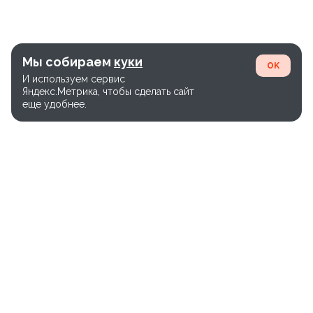
Мы собираем
куки
OK
И используем сервис
Яндекс.Метрика, чтобы сделать сайт
еще удобнее.
Единый номер службы доставки:
+7(800)-600-26-65
Версия сайта WEB-28.03