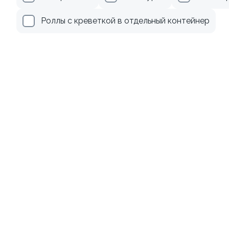
285 ₽
509 ₽
Роллы с креветкой в отдельный контейнер
Ролл с креветкой и
Ролл с лососем
авокадо
130 гр
135 гр
355 ₽
509 ₽