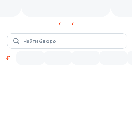
Найти блюдо
Новинки
Лосось
Курица
Тунец
Креветки
9.5