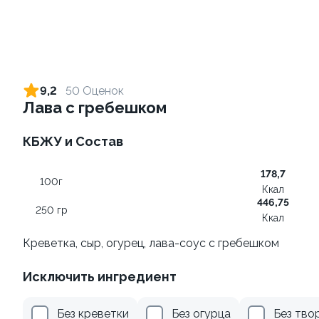
Ролл с креветкой и сыром
Ролл с огурцом
140 гр
130 гр
9,2
50 Оценок
Лава с гребешком
305 ₽
185 ₽
КБЖУ и Состав
178,7
100г
Ккал
446,75
250 гр
Ккал
Креветка, сыр, огурец, лава-соус с гребешком
Ролл с лососем терияки и
Ролл с лососем и зеленым
Исключить ингредиент
зеленым луком
луком
130 гр
130 гр
Без креветки
Без огурца
Без тво