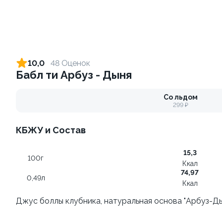
Ролл с креветкой и сыром
Ролл с огурцом
140 гр
130 гр
10,0
48 Оценок
Бабл ти Арбуз - Дыня
305 ₽
185 ₽
Со льдом
299 ₽
КБЖУ и Состав
15,3
100г
Ккал
74,97
0,49л
Ккал
Ролл с лососем терияки и
Ролл с креветкой и
зеленым луком
авокадо
Джус боллы клубника, натуральная основа "Арбуз-Ды
130 гр
135 гр