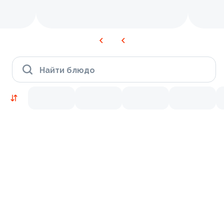
Найти блюдо
Новинки
Лосось
Курица
Тунец
Креветки
9.5