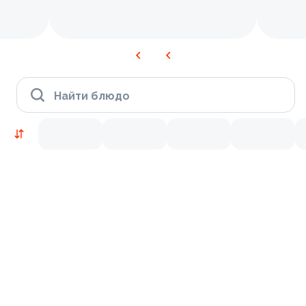
Найти блюдо
Новинки
Лосось
Курица
Тунец
Креветки
9.2
9.7