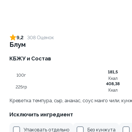
Ролл с креветкой и сыром
Ролл с огурцом
140 гр
130 гр
9,2
308 Оценок
Блум
305 ₽
185 ₽
КБЖУ и Состав
9.2
9.0
181,5
100г
Ккал
408,38
225гр
Ккал
Креветка темпура, сыр, ананас, соус манго чили, кун
Ролл с лососем терияки и
Ролл с креветкой и
Исключить ингредиент
зеленым луком
авокадо
130 гр
135 гр
Упаковать отдельно
Без кунжута