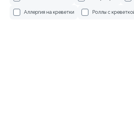
285 ₽
355 ₽
Аллергия на креветки
Роллы с креветко
9
8.3
Ролл с лососем
Ролл с лососем и зеленым
луком
130 гр
130 гр
509 ₽
509 ₽