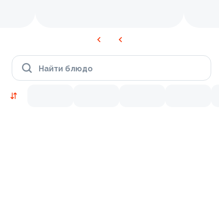
Найти блюдо
Новинки
Лосось
Курица
Тунец
Креветки
9.5