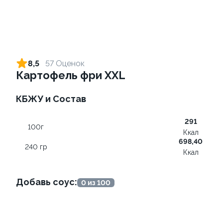
Ролл с креветкой и сыром
Ролл с огурцом
140 гр
130 гр
8,5
57 Оценок
Картофель фри XXL
305 ₽
185 ₽
КБЖУ и Состав
291
100г
Ккал
698,40
240 гр
Ккал
Добавь соус:
0 из 100
Ролл с лососем терияки и
Ролл с лососем и зеленым
зеленым луком
луком
130 гр
130 гр