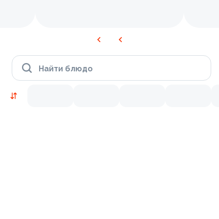
Найти блюдо
Новинки
Лосось
Курица
Тунец
Креветки
9.4
8.8