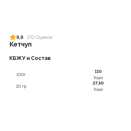
Ролл с креветкой и сыром
Ролл с лососем терияки и
зеленым луком
140 гр
9,9
170 Оценок
130 гр
Кетчуп
299 ₽
279 ₽
КБЖУ и Состав
110
9.8
8.9
100г
Ккал
27,50
20 гр
Ккал
Ролл с огурцом
Ролл с креветкой и
авокадо
130 гр
135 гр