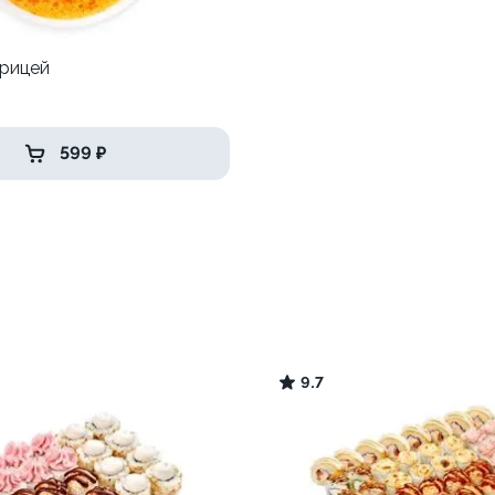
урицей
р
599 ₽
9.7