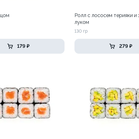
рцом
Ролл с лососем терияки и
луком
130 гр
179 ₽
279 ₽