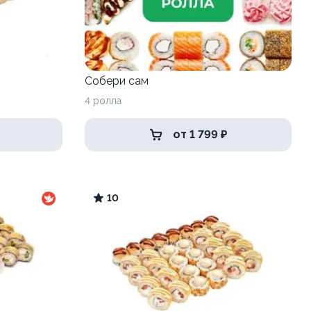
Собери сам
4 ролла
от 1 799 ₽
10