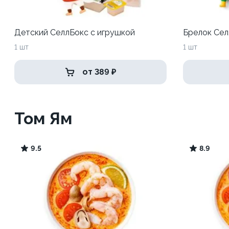
Детский СеллБокс с игрушкой
Брелок Сел
1 шт
1 шт
от 389 ₽
Том Ям
9.5
8.9