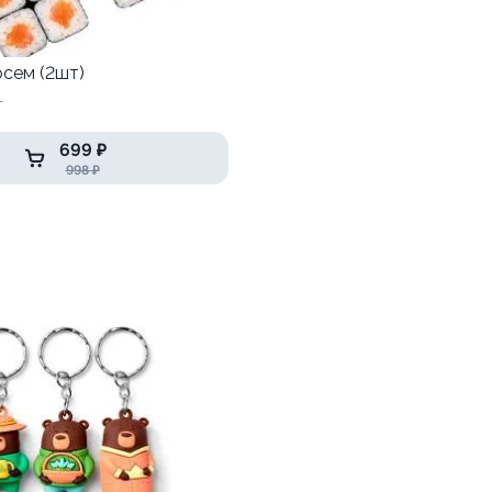
осем (2шт)
т
699 ₽
998 ₽