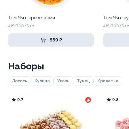
Том Ям с креветками
Том Ям с к
415/100/5 гр
415/100/5 г
669 ₽
Наборы
Лосось
Курица
Угорь
Тунец
Креветки
9.7
9.8