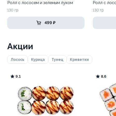
Ролл с лососем и зеленым луком
Ролл с лос
130 гр
130 гр
499 ₽
Акции
Лосось
Курица
Тунец
Креветки
9.1
8.6