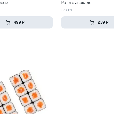
осем
Ролл с авокадо
120 гр
499 ₽
239 ₽