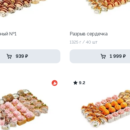
сный №1
Разрыв сердечка
1325 г / 40 шт
939 ₽
1 999 ₽
9.2