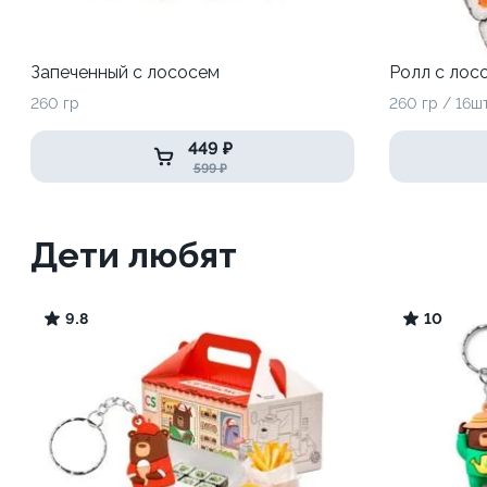
Запеченный с лососем
Ролл с лос
260 гр
260 гр / 16ш
449 ₽
599 ₽
Дети любят
9.8
10