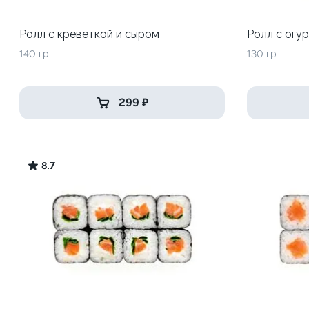
Ролл с креветкой и сыром
Ролл с огу
140 гр
130 гр
299 ₽
8.7