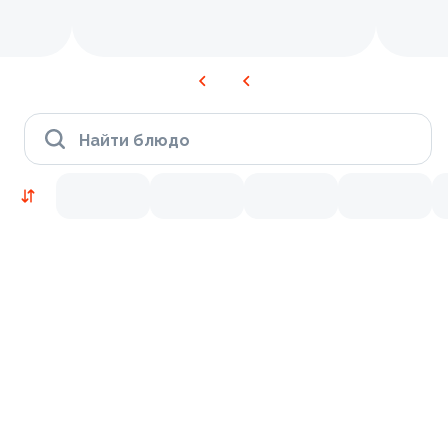
Найти блюдо
Новинки
Лосось
Курица
Тунец
Креветки