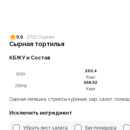
Ролл с лососем и зеленым
Ролл с лососем терияки и
луком
зеленым луком
9,6
2722 Оценки
130 гр
130 гр
Сырная тортилья
499 ₽
279 ₽
КБЖУ и Состав
260,4
100г
Ккал
598,92
230гр
Ккал
Сырная лепешка, стрипсы куриные, сыр, салат, помид
Исключить ингредиент
Ролл с креветкой и
Ролл с лососем
авокадо
130 гр
Убрать лист салата
Без помидора
135 гр