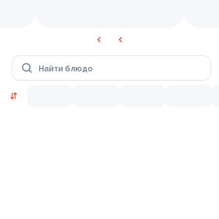
Найти блюдо
Новинки
Лосось
Курица
Тунец
Креветки
8.7
10