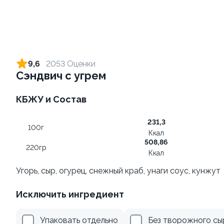
Ролл с лососем и зеленым
Ролл с лососем терияки и
луком
зеленым луком
9,6
2053 Оценки
130 гр
130 гр
Сэндвич с угрем
499 ₽
279 ₽
КБЖУ и Состав
231,3
9.4
100г
Ккал
508,86
220гр
Ккал
Угорь, сыр, огурец, снежный краб, унаги соус, кунжут
Исключить ингредиент
Ролл с креветкой и
Ролл с лососем
авокадо
130 гр
Упаковать отдельно
Без творожного сы
135 гр