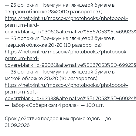
— 25 фотокниг Премиум на глянцевой бумаге в
твердой обложке 28×20(10 разворотов) ;
https://netprint.ru/moscow/photobooks/photobook-
premium-hard-
cover#blank_id=93061&alternative%5B67053%5D=69923
— 25 фотокниг Премиум на глянцевой бумаге в
твердой обложке 20×20 (10 разворотов);
https://netprint.ru/moscow/photobooks/photobook-
premium-hard-
cover#blank_id=93061&alternative%5B67053%5D=69923
— 35 фотокниг Премиум на глянцевой бумаге в
мягкой обложке 20×20 (10 разворотов);
https://netprint.ru/moscow/photobooks/photobook-
premium-soft-
cover#blank_id=92933&alternative%5B67053%5D=69924
—Набор «Собери сам 4 ролла» — 100 шт.
Срок действия подарочных промокодов – до
31.09.2026