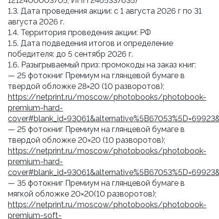
1212400003705, ИНН 2465337635)
1.3. Дата проведения акции: с 1 августа 2026 г по 31
августа 2026 г.
1.4. Территория проведения акции: РФ
1.5. Дата подведения итогов и определение
победителя: до 5 сентябр 2026 г.
1.6. Разыгрываемый приз: промокоды на заказ книг:
— 25 фотокниг Премиум на глянцевой бумаге в
твердой обложке 28×20 (10 разворотов);
https://netprint.ru/moscow/photobooks/photobook-
premium-hard-
cover#blank_id=93061&alternative%5B67053%5D=69923
— 25 фотокниг Премиум на глянцевой бумаге в
твердой обложке 20×20 (10 разворотов);
https://netprint.ru/moscow/photobooks/photobook-
premium-hard-
cover#blank_id=93061&alternative%5B67053%5D=69923
— 35 фотокниг Премиум на глянцевой бумаге в
мягкой обложке 20×20(10 разворотов);
https://netprint.ru/moscow/photobooks/photobook-
premium-soft-