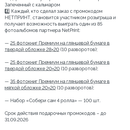
Запеченный с кальмаром
2️⃣ Каждый, кто сделал заказ с промокодом
НЕТПРИНТ, становится участником розыгрыша и
получает возможность выиграть один из 85
фотоальбомов партнера NetPrint:
—
25 фотокниг Премиум на глянцевой бумаге в
твердой обложке 28×20
(10 разворотов);
—
25 фотокниг Премиум на глянцевой бумаге в
твердой обложке 20×20
(10 разворотов);
—
35 фотокниг Премиум на глянцевой бумаге в
мягкой обложке 20×20
(10 разворотов);
— Набор «Собери сам 4 ролла» — 100 шт.
Срок действия подарочных промокодов – до
31.09.2026