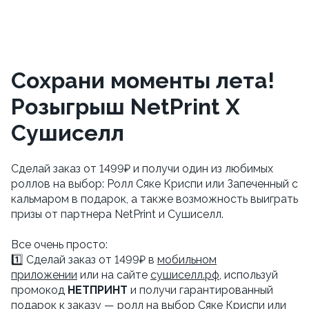
Сохрани моменты лета!
Розыгрыш NetPrint X
Сушиселл
Сделай заказ от 1499₽ и получи один из любимых
роллов на выбор: Ролл Сяке Криспи или Запеченный с
кальмаром в подарок, а также возможность выиграть
призы от партнера NetPrint и Сушиселл.
Все очень просто:
1️⃣ Сделай заказ от 1499₽ в
мобильном
приложении
или на сайте
сушиселл.рф
, используй
промокод
НЕТПРИНТ
и получи гарантированный
подарок к заказу — ролл на выбор Сяке Криспи или