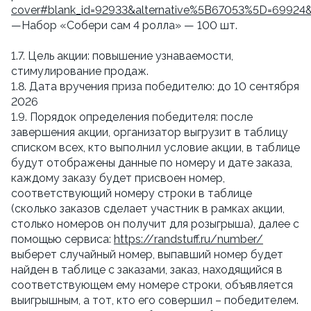
cover#blank_id=92933&alternative%5B67053%5D=69924
—Набор «Собери сам 4 ролла» — 100 шт.
1.7. Цель акции: повышение узнаваемости,
стимулирование продаж.
1.8. Дата вручения приза победителю: до 10 сентября
2026
1.9. Порядок определения победителя: после
завершения акции, организатор выгрузит в таблицу
списком всех, кто выполнил условие акции, в таблице
будут отображены данные по номеру и дате заказа,
каждому заказу будет присвоен номер,
соответствующий номеру строки в таблице
(сколько заказов сделает участник в рамках акции,
столько номеров он получит для розыгрыша), далее с
помощью сервиса:
https://randstuff.ru/number/
выберет случайный номер, выпавший номер будет
найден в таблице с заказами, заказ, находящийся в
соответствующем ему номере строки, объявляется
выигрышным, а тот, кто его совершил – победителем.