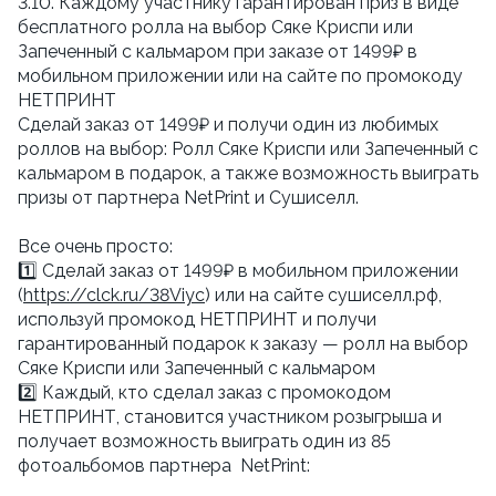
3.10. Каждому участнику гарантирован приз в виде
бесплатного ролла на выбор Сяке Криспи или
Запеченный с кальмаром при заказе от 1499₽ в
мобильном приложении или на сайте по промокоду
НЕТПРИНТ
Сделай заказ от 1499₽ и получи один из любимых
роллов на выбор: Ролл Сяке Криспи или Запеченный с
кальмаром в подарок, а также возможность выиграть
призы от партнера NetPrint и Сушиселл.
Все очень просто:
1️⃣ Сделай заказ от 1499₽ в мобильном приложении
(
https://clck.ru/38Viyc
) или на сайте сушиселл.рф,
используй промокод НЕТПРИНТ и получи
гарантированный подарок к заказу — ролл на выбор
Сяке Криспи или Запеченный с кальмаром
2️⃣ Каждый, кто сделал заказ с промокодом
НЕТПРИНТ, становится участником розыгрыша и
получает возможность выиграть один из 85
фотоальбомов партнера NetPrint: