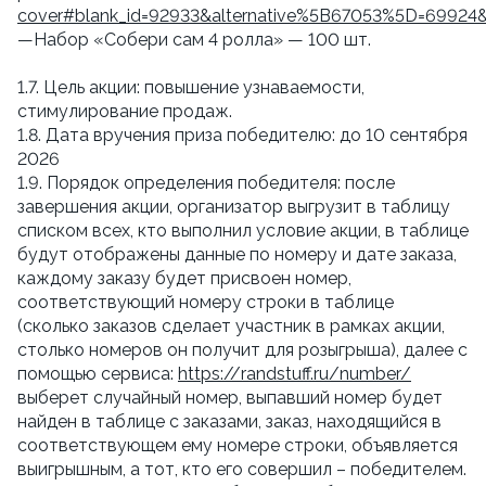
cover#blank_id=92933&alternative%5B67053%5D=69924
—Набор «Собери сам 4 ролла» — 100 шт.
1.7. Цель акции: повышение узнаваемости,
стимулирование продаж.
1.8. Дата вручения приза победителю: до 10 сентября
2026
1.9. Порядок определения победителя: после
завершения акции, организатор выгрузит в таблицу
списком всех, кто выполнил условие акции, в таблице
будут отображены данные по номеру и дате заказа,
каждому заказу будет присвоен номер,
соответствующий номеру строки в таблице
(сколько заказов сделает участник в рамках акции,
столько номеров он получит для розыгрыша), далее с
помощью сервиса:
https://randstuff.ru/number/
выберет случайный номер, выпавший номер будет
найден в таблице с заказами, заказ, находящийся в
соответствующем ему номере строки, объявляется
выигрышным, а тот, кто его совершил – победителем.