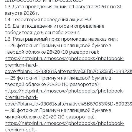
1212400003705, ИНН 2465337635)
1.3. Дата проведения акции: с 1 августа 2026 г по 31
августа 2026 г.
1.4. Территория проведения акции: РФ
1.5. Дата подведения итогов и определение
победителя: до 5 сентябр 2026 г.
1.6. Разыгрываемый приз: промокоды на заказ книг:
— 25 фотокниг Премиум на глянцевой бумаге в
твердой обложке 28×20 (10 разворотов);
https://netprint.ru/moscow/photobooks/photobook-
premium-hard-
cover#blank_id=93061&alternative%5B67053%5D=69923
— 25 фотокниг Премиум на глянцевой бумаге в
твердой обложке 20×20 (10 разворотов);
https://netprint.ru/moscow/photobooks/photobook-
premium-hard-
cover#blank_id=93061&alternative%5B67053%5D=69923
— 35 фотокниг Премиум на глянцевой бумаге в
мягкой обложке 20×20 (10 разворотов);
https://netprint.ru/moscow/photobooks/photobook-
premium-soft-