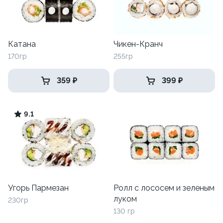
Катана
Чикен-Кранч
170гр
255гр
359 ₽
399 ₽
9.1
Угорь Пармезан
Ролл с лососем и зеленым
луком
230гр
130 гр