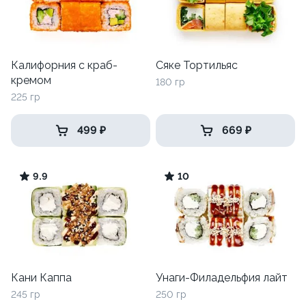
Калифорния с краб-
Сяке Тортильяс
кремом
180 гр
225 гр
499 ₽
669 ₽
9.9
10
Кани Каппа
Унаги-Филадельфия лайт
245 гр
250 гр