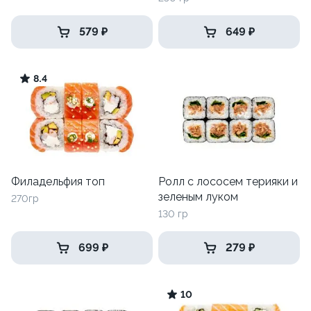
579 ₽
649 ₽
8.4
Филадельфия топ
Ролл с лососем терияки и
зеленым луком
270гр
130 гр
699 ₽
279 ₽
10