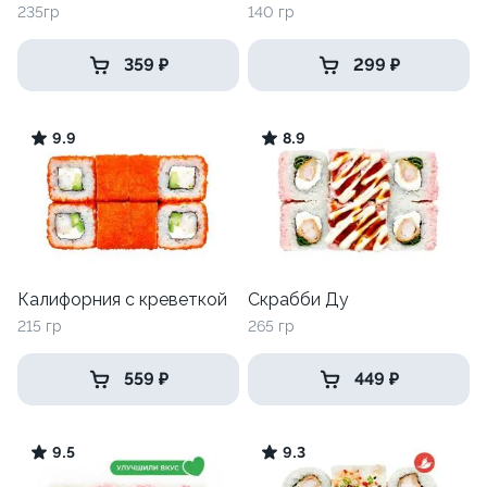
235гр
140 гр
359 ₽
299 ₽
9.9
8.9
Калифорния с креветкой
Скрабби Ду
215 гр
265 гр
559 ₽
449 ₽
9.5
9.3