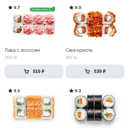
9.7
9.0
Лава с лососем
Сяке криспи
250 гр
215 гр
519 ₽
539 ₽
9.5
9.3