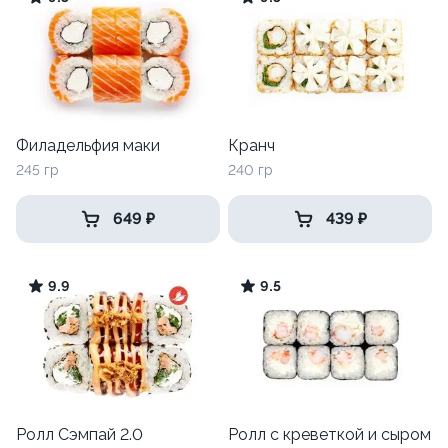
Филадельфия маки
Кранч
245 гр
240 гр
649 ₽
439 ₽
9.9
9.5
Ролл Сэмпай 2.0
Ролл с креветкой и сыром