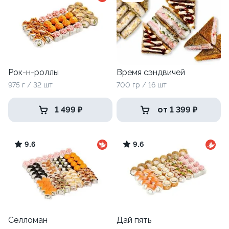
Рок-н-роллы
Время сэндвичей
975 г / 32 шт
700 гр / 16 шт
1 499 ₽
от 1 399 ₽
9.6
9.6
Селломан
Дай пять