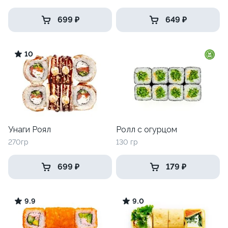
699 ₽
649 ₽
10
Унаги Роял
Ролл с огурцом
270гр
130 гр
699 ₽
179 ₽
9.9
9.0