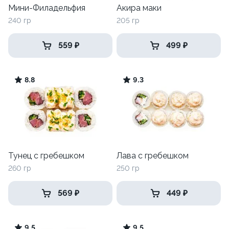
Мини-Филадельфия
Акира маки
240 гр
205 гр
559 ₽
499 ₽
8.8
9.3
Тунец с гребешком
Лава с гребешком
260 гр
250 гр
569 ₽
449 ₽
9.5
9.5