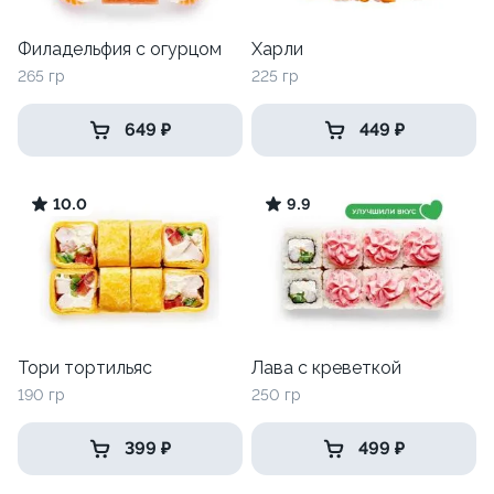
Филадельфия с огурцом
Харли
265 гр
225 гр
649 ₽
449 ₽
10.0
9.9
Тори тортильяс
Лава с креветкой
190 гр
250 гр
399 ₽
499 ₽