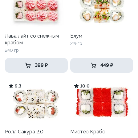
Лава лайт со снежным
Блум
крабом
225гр
240 гр
399 ₽
449 ₽
9.3
10.0
Ролл Сакура 2.0
Мистер Крабс