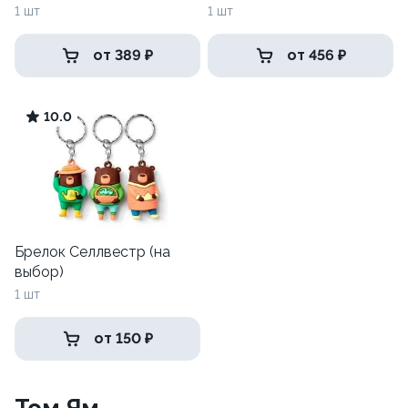
1 шт
1 шт
от 389 ₽
от 456 ₽
10.0
Брелок Селлвестр (на
выбор)
1 шт
от 150 ₽