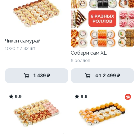
Чикен самурай
1020 г / 32 шт
Собери сам XL
6 роллов
1 439 ₽
от 2 499 ₽
9.9
9.6