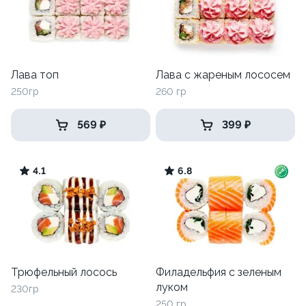
Лава топ
Лава с жареным лососем
250гр
260 гр
569 ₽
399 ₽
4.1
6.8
Трюфельный лосось
Филадельфия с зеленым
луком
230гр
250 гр