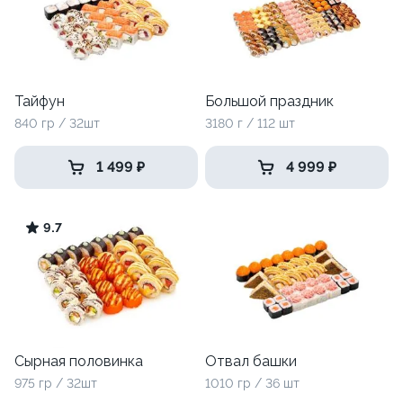
Тайфун
Большой праздник
840 гр / 32шт
3180 г / 112 шт
1 499 ₽
4 999 ₽
9.7
Сырная половинка
Отвал башки
975 гр / 32шт
1010 гр / 36 шт