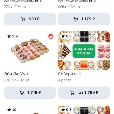
Антикризисный №1
Антикризисный №2
770 г / 24 шт
965 г / 32 шт
939 ₽
1 179 ₽
9.9
8.5
Эби Ля-Мур
Собери сам
1000 г / 32 шт
4 ролла
1 749 ₽
от 1 799 ₽
10
9.5