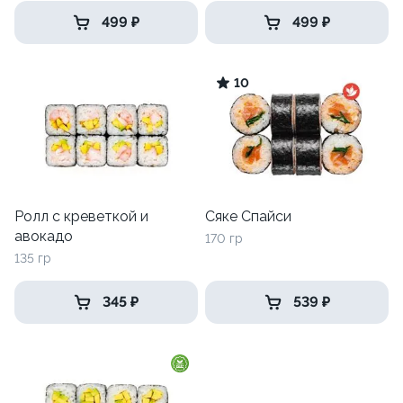
499 ₽
499 ₽
10
Ролл с креветкой и
Сяке Спайси
авокадо
170 гр
135 гр
345 ₽
539 ₽