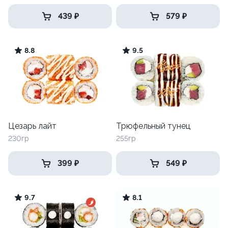
439 ₽
579 ₽
8.8
9.5
Цезарь лайт
Трюфельный тунец
230гр
255гр
399 ₽
549 ₽
9.7
8.1