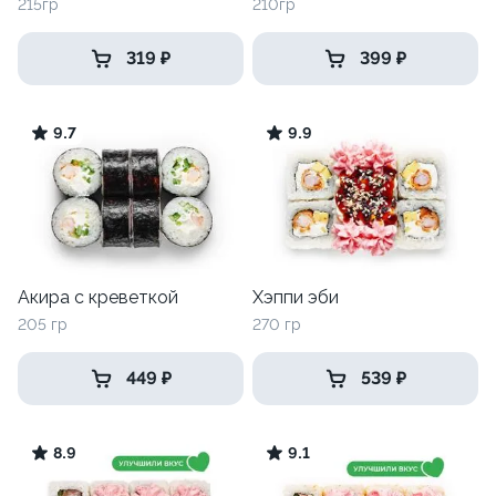
215гр
210гр
319 ₽
399 ₽
9.7
9.9
Акира с креветкой
Хэппи эби
205 гр
270 гр
449 ₽
539 ₽
8.9
9.1